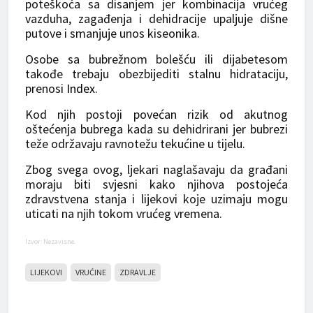
poteškoća sa disanjem jer kombinacija vrućeg
vazduha, zagađenja i dehidracije upaljuje dišne
putove i smanjuje unos kiseonika.
Osobe sa bubrežnom bolešću ili dijabetesom
takođe trebaju obezbijediti stalnu hidrataciju,
prenosi
Index
.
Kod njih postoji povećan rizik od akutnog
oštećenja bubrega kada su dehidrirani jer bubrezi
teže održavaju ravnotežu tekućine u tijelu.
Zbog svega ovog, ljekari naglašavaju da građani
moraju biti svjesni kako njihova postojeća
zdravstvena stanja i lijekovi koje uzimaju mogu
uticati na njih tokom vrućeg vremena.
Izvor: Nezavisne
LIJEKOVI
VRUĆINE
ZDRAVLJE