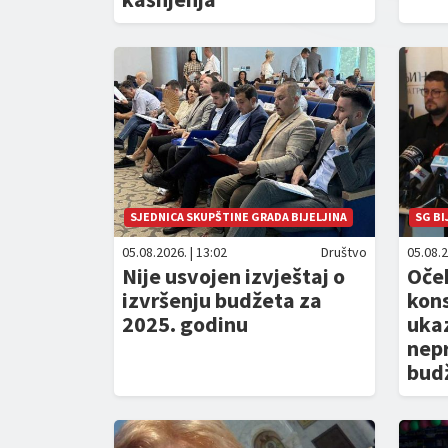
SJEDNICA SKUPŠTINE GRADA BIJELJINA
SG BI
05.08.2026. | 13:02
Društvo
05.08.2
Nije usvojen izvještaj o
Oče
izvršenju budžeta za
kons
2025. godinu
uka
nepr
bud