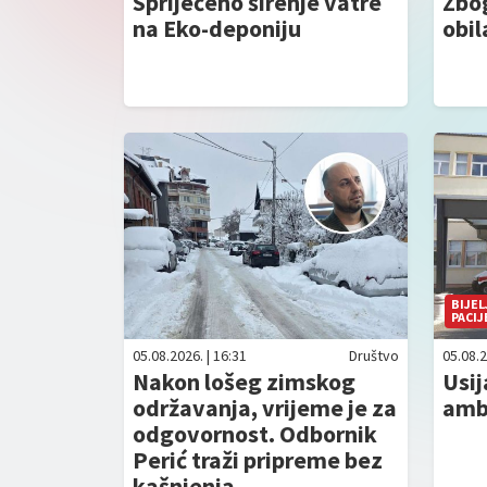
Spriječeno širenje vatre
Zbo
na Eko-deponiju
obil
BIJEL
PACIJ
05.08.2026. | 16:31
Društvo
05.08.2
Nakon lošeg zimskog
Usij
održavanja, vrijeme je za
amb
odgovornost. Odbornik
Perić traži pripreme bez
kašnjenja