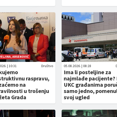
JELJINA, ARSENOVIĆ
026. | 10:31
Društvo
05.08.2026. | 08:28
kujemo
Ima li posteljine za
truktivnu raspravu,
najmlađe pacijente? 
zaćemo na
UKC građanima poruč
avilnosti u trošenju
samo jedno, pomenuli
žeta Grada
svoj ugled