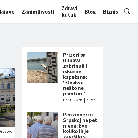
Zdravi
Najave
Zanimljivosti
Blog
Biznis
kutak
Prizori sa
Dunava
zabrinuli i
iskusne
kapetane:
“Ovakvo
nešto ne
pamtim”
05.08.2026. | 21:56
Penzioneri u
Srpskoj na pet
nivoa: Evo
koliko ih je
Društvo
završilo s