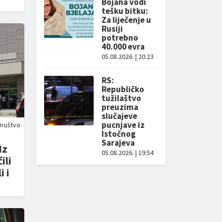
Bojana vodi
tešku bitku:
Za liječenje u
Rusiji
potrebno
40.000 evra
05.08.2026. | 20:23
RS:
Republičko
tužilaštvo
preuzima
slučajeve
pucnjave iz
Društvo
Istočnog
Sarajeva
Iz
05.08.2026. | 19:54
ili
 i