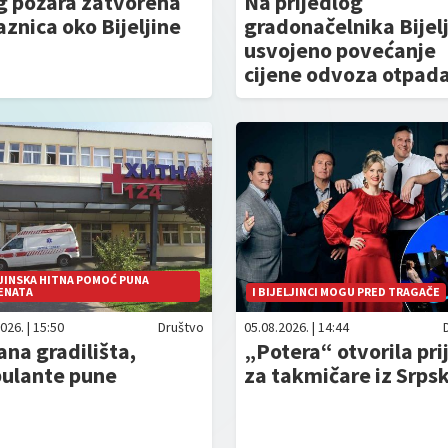
g požara zatvorena
Na prijedlog
aznica oko Bijeljine
gradonačelnika Bijel
usvojeno povećanje
cijene odvoza otpad
JINSKA HITNA POMOĆ PUNA
ENATA
I BIJELJINCI MOGU PRED TRAGAČE
026. | 15:50
Društvo
05.08.2026. | 14:44
ana gradilišta,
„Potera“ otvorila pri
ulante pune
za takmičare iz Srps