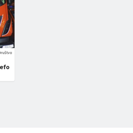
Društvo
tefo