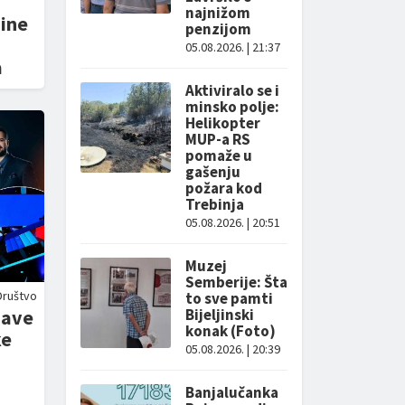
najnižom
jine
penzijom
05.08.2026. | 21:37
a
Aktiviralo se i
minsko polje:
Helikopter
MUP-a RS
pomaže u
gašenju
požara kod
Trebinja
05.08.2026. | 20:51
Muzej
Semberije: Šta
Društvo
to sve pamti
jave
Bijeljinski
konak (Foto)
ke
05.08.2026. | 20:39
Banjalučanka