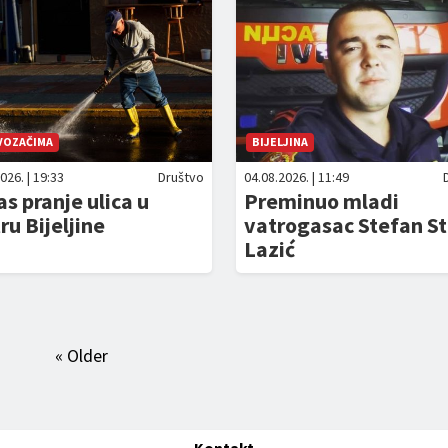
 VOZAČIMA
BIJELJINA
026. | 19:33
Društvo
04.08.2026. | 11:49
s pranje ulica u
Preminuo mladi
ru Bijeljine
vatrogasac Stefan S
Lazić
« Older