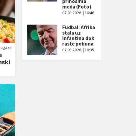
prinosima
meda (Foto)
07.08.2026. | 10:46
Fudbal: Afrika
stala uz
Infantina dok
raste pobuna
agazin
07.08.2026. | 10:35
a
nski