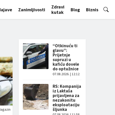
Zdravi
Najave
Zanimljivosti
Blog
Biznis
kutak
“Otkinuću ti
glavu”:
Prijetnje
supruzi u
kafiću dovele
do optužnice
07.08.2026. | 12:12
RS: Kompanija
iz Laktaša
prijavljena za
nezakonitu
eksploataciju
šljunka
agazin
07.08.2026. | 11:58