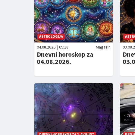
ASTROLOGIJA
ASTR
04.08.2026. | 09:18
Magazin
03.08.2
Dnevni horoskop za
Dne
04.08.2026.
03.
DNEVNI HOROSKOP ZA 2. AVGUST
BROJK