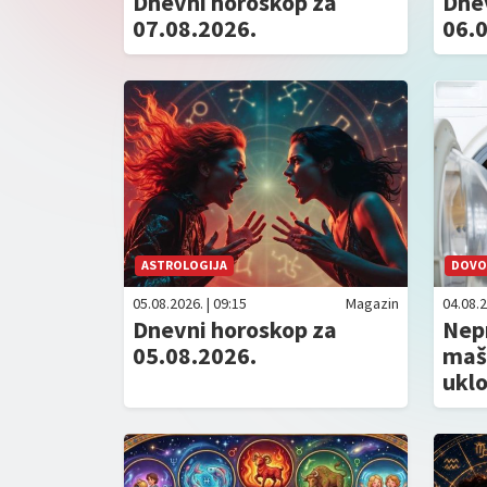
Dnevni horoskop za
Dne
07.08.2026.
06.
ASTROLOGIJA
DOVOL
05.08.2026. | 09:15
Magazin
04.08.2
Dnevni horoskop za
Nepr
05.08.2026.
maš
uklo