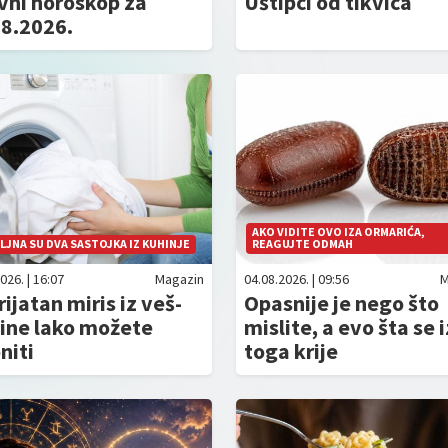
vni horoskop za
Uštipci od tikvica
08.2026.
AKO VIDITE OVO IZA ORMARIĆA,
JNA SU DVA SASTOJKA IZ KUHINJE
REAGUJTE ODMAH
026. | 16:07
Magazin
04.08.2026. | 09:56
M
ijatan miris iz veš-
Opasnije je nego što
ine lako možete
mislite, a evo šta se 
niti
toga krije