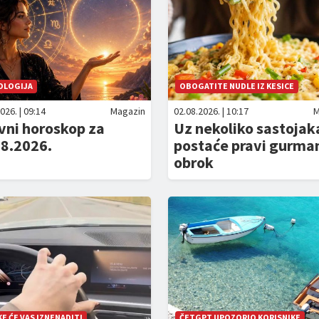
OLOGIJA
OBOGATITE NUDLE IZ KESICE
026. | 09:14
Magazin
02.08.2026. | 10:17
M
vni horoskop za
Uz nekoliko sastojak
08.2026.
postaće pravi gurma
obrok
E ĆE VAS IZNENADITI
ČETGPT UPOZORIO KORISNIKE