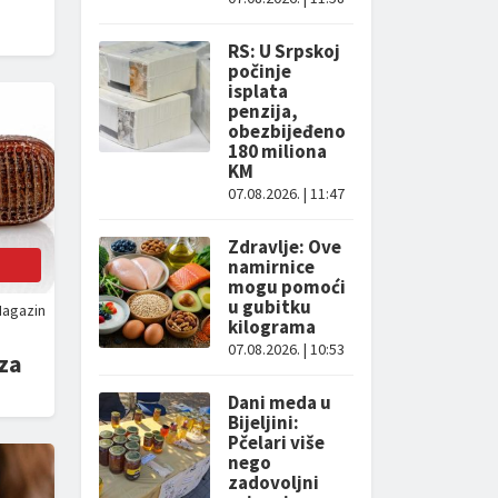
RS: U Srpskoj
počinje
isplata
penzija,
obezbijeđeno
180 miliona
KM
07.08.2026. | 11:47
Zdravlje: Ove
namirnice
mogu pomoći
u gubitku
agazin
kilograma
07.08.2026. | 10:53
iza
Dani meda u
Bijeljini:
Pčelari više
nego
zadovoljni