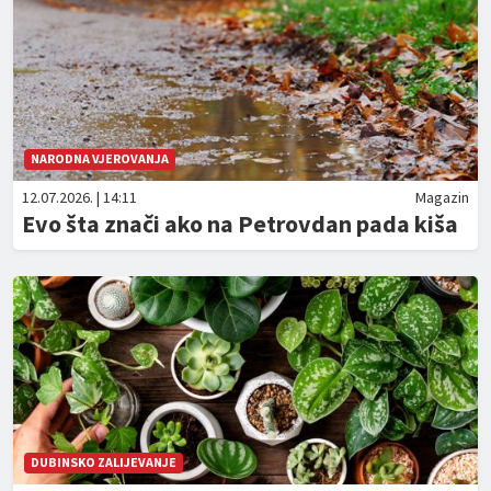
NARODNA VJEROVANJA
12.07.2026. | 14:11
Magazin
Evo šta znači ako na Petrovdan pada kiša
DUBINSKO ZALIJEVANJE