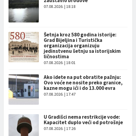
zaustavio brodove
07.08.2026. | 18:18
Šetnja kroz 580 godina istorije:
Grad Bijeljina i Turistička
organizacija organizuju
jedinstvenu šetnju sa istorijskim
ličnostima
07.08.2026. | 18:01
Ako idete na put obratite pažnju:
Ovo voće ne nosite preko granice,
kazne mogu ići i do 13.000 evra
07.08.2026. | 17:47
U Gradišci nema restrikcije vode:
Kapacitet duplo veći od potrošnje
07.08.2026. | 17:26