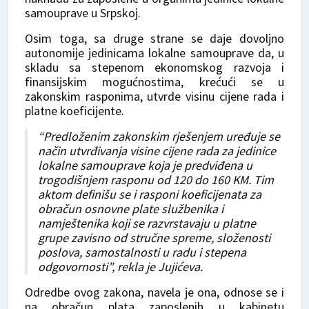
samouprave u Srpskoj.
Osim toga, sa druge strane se daje dovoljno
autonomije jedinicama lokalne samouprave da, u
skladu sa stepenom ekonomskog razvoja i
finansijskim mogućnostima, krećući se u
zakonskim rasponima, utvrde visinu cijene rada i
platne koeficijente.
“Predloženim zakonskim rješenjem uređuje se
način utvrđivanja visine cijene rada za jedinice
lokalne samouprave koja je predviđena u
trogodišnjem rasponu od 120 do 160 KM. Tim
aktom definišu se i rasponi koeficijenata za
obračun osnovne plate službenika i
namještenika koji se razvrstavaju u platne
grupe zavisno od stručne spreme, složenosti
poslova, samostalnosti u radu i stepena
odgovornosti”, rekla je Jujićeva.
Odredbe ovog zakona, navela je ona, odnose se i
na obračun plata zaposlenih u kabinetu