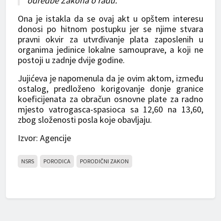
odredbe Zakona o radu.
Ona je istakla da se ovaj akt u opštem interesu
donosi po hitnom postupku jer se njime stvara
pravni okvir za utvrđivanje plata zaposlenih u
organima jedinice lokalne samouprave, a koji ne
postoji u zadnje dvije godine.
Jujićeva je napomenula da je ovim aktom, između
ostalog, predloženo korigovanje donje granice
koeficijenata za obračun osnovne plate za radno
mjesto vatrogasca-spasioca sa 12,60 na 13,60,
zbog složenosti posla koje obavljaju.
Izvor: Agencije
NSRS
PORODICA
PORODIČNI ZAKON