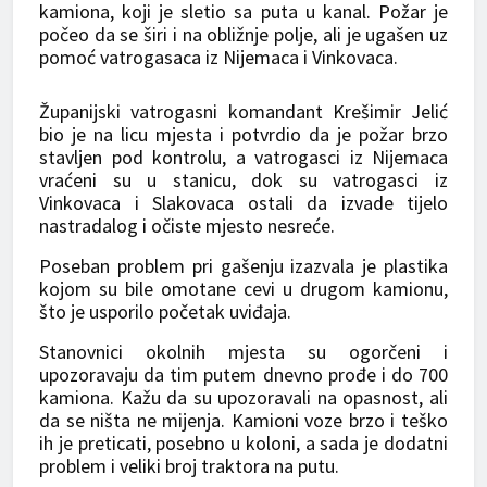
kamiona, koji je sletio sa puta u kanal. Požar je
počeo da se širi i na obližnje polje, ali je ugašen uz
pomoć vatrogasaca iz Nijemaca i Vinkovaca.
Županijski vatrogasni komandant Krešimir Jelić
bio je na licu mjesta i potvrdio da je požar brzo
stavljen pod kontrolu, a vatrogasci iz Nijemaca
vraćeni su u stanicu, dok su vatrogasci iz
Vinkovaca i Slakovaca ostali da izvade tijelo
nastradalog i očiste mjesto nesreće.
Poseban problem pri gašenju izazvala je plastika
kojom su bile omotane cevi u drugom kamionu,
što je usporilo početak uviđaja.
Stanovnici okolnih mjesta su ogorčeni i
upozoravaju da tim putem dnevno prođe i do 700
kamiona. Kažu da su upozoravali na opasnost, ali
da se ništa ne mijenja. Kamioni voze brzo i teško
ih je preticati, posebno u koloni, a sada je dodatni
problem i veliki broj traktora na putu.