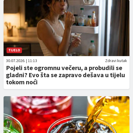
TIJELO
30.07.2026. | 11:13
Zdravi kutak
Pojeli ste ogromnu večeru, a probudili se
gladni? Evo šta se zapravo dešava u tijelu
tokom noći