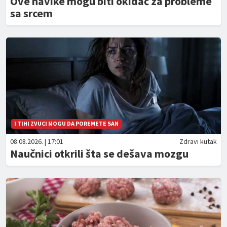
Ove navike mogu biti okidač za probleme
sa srcem
I TIHI ZVUCI MOGU DA POREMETE SAN
08.08.2026. | 17:01
Zdravi kutak
Naučnici otkrili šta se dešava mozgu