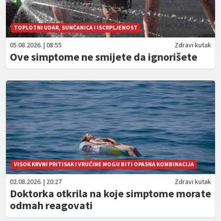
TOPLOTNI UDAR, SUNČANICA I ISCRPLJENOST
05.08.2026. | 08:55
Zdravi kutak
Ove simptome ne smijete da ignorišete
VISOK KRVNI PRITISAK I VRUĆINE MOGU BITI OPASNA KOMBINACIJA
02.08.2026. | 20:27
Zdravi kutak
Doktorka otkrila na koje simptome morate
odmah reagovati