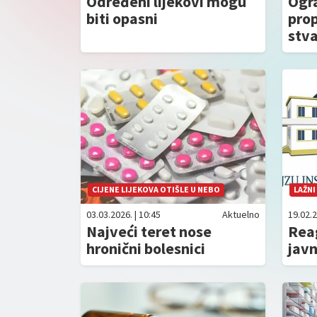
Određeni lijekovi mogu
Ogra
biti opasni
prop
stva
CIJENE LIJEKOVA OTIŠLE U NEBO
LAŽNI
03.03.2026. | 10:45
Aktuelno
19.02.2
Najveći teret nose
Reag
hronični bolesnici
jav