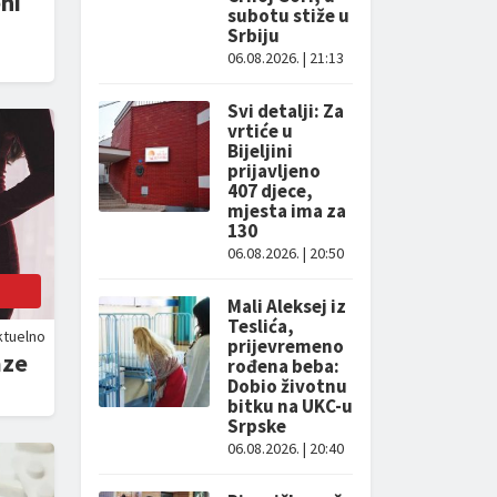
ni
subotu stiže u
Srbiju
06.08.2026. | 21:13
Svi detalji: Za
vrtiće u
Bijeljini
prijavljeno
407 djece,
mjesta ima za
130
06.08.2026. | 20:50
Mali Aleksej iz
Teslića,
ktuelno
prijevremeno
aze
rođena beba:
Dobio životnu
bitku na UKC-u
Srpske
06.08.2026. | 20:40