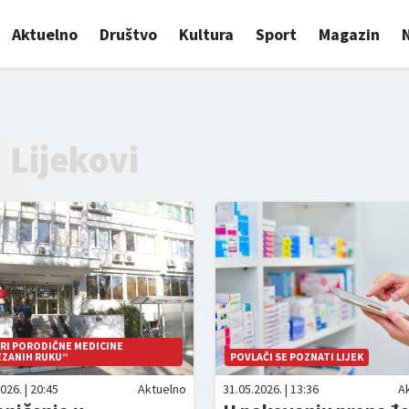
Aktuelno
Društvo
Kultura
Sport
Magazin
Lijekovi
RI PORODIČNE MEDICINE
EZANIH RUKU“
POVLAČI SE POZNATI LIJEK
026. | 20:45
Aktuelno
31.05.2026. | 13:36
A