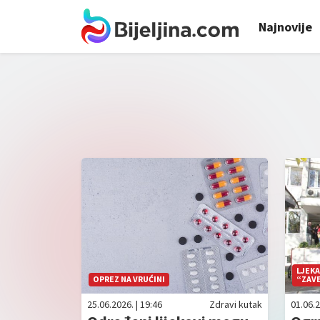
Najnovije
LJEKA
OPREZ NA VRUĆINI
“ZAV
25.06.2026. | 19:46
Zdravi kutak
01.06.2