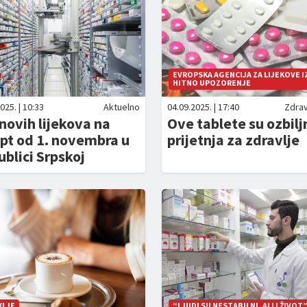
EVROPSKA AGENCIJA ZA LIJEKOVE I
HITNO UPOZORENJE
025. | 10:33
Aktuelno
04.09.2025. | 17:40
Zdrav
novih lijekova na
Ove tablete su ozbilj
pt od 1. novembra u
prijetnja za zdravlje
blici Srpskoj
VLJE
“LJUDI SU NESTABILNI, ALI I ŽIVOT