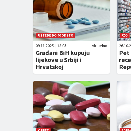
UŠTEDE DO 40 ODSTO
FZO
09.11.2025. | 13:05
Aktuelno
26.10.2
Građani BiH kupuju
Pet 
lijekove u Srbiji i
rece
Hrvatskoj
Repu
OPREZ
ZDRA