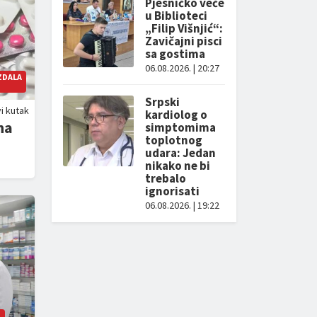
Pjesničko veče
u Biblioteci
„Filip Višnjić“:
Zavičajni pisci
sa gostima
06.08.2026. | 20:27
ZDALA
Srpski
i kutak
kardiolog o
na
simptomima
toplotnog
udara: Jedan
nikako ne bi
trebalo
ignorisati
06.08.2026. | 19:22
”