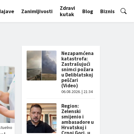
Zdravi
Najave
Zanimljivosti
Blog
Biznis
kutak
Nezapamćena
katastrofa:
Zastrašujući
snimci požara
u Deliblatskoj
peščari
(Video)
06.08.2026. | 21:34
Region:
Zelenski
smijenio i
ambasadore u
Hrvatskoj i
ktuelno
Crnoj Gori, u