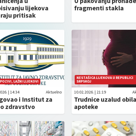
ničenja u
U pakovanju pronađe
isivanju lijekova
fragmenti stakla
raju pritisak
NESTAŠICA LIJEKOVA U REPUBLICI
 POZIVI, LAŽNI LIJEKOVI
SRPSKOJ
026. | 14:34
Aktuelno
10.02.2026. | 21:19
A
ovao i Institut za
Trudnice uzalud obil
no zdravstvo
apoteke