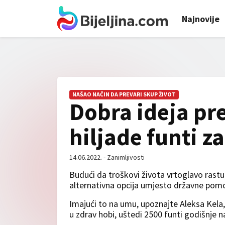
Najnovije
NAŠAO NAČIN DA PREVARI SKUP ŽIVOT
Dobra ideja pr
hiljade funti z
14.06.2022. - Zanimljivosti
Budući da troškovi života vrtoglavo rastu,
alternativna opcija umjesto državne pomo
Imajući to na umu, upoznajte Aleksa Kela,
u zdrav hobi, uštedi 2500 funti godišnje n