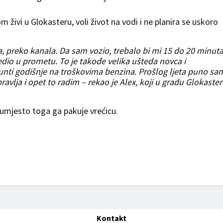
 živi u Glokasteru, voli život na vodi i ne planira se uskoro
, preko kanala. Da sam vozio, trebalo bi mi 15 do 20 minut
jedio u prometu. To je takođe velika ušteda novca i
funti godišnje na troškovima benzina. Prošlog ljeta puno sa
avlja i opet to radim – rekao je Alex, koji u gradu Glokaste
, umjesto toga ga pakuje vrećicu.
Kontakt