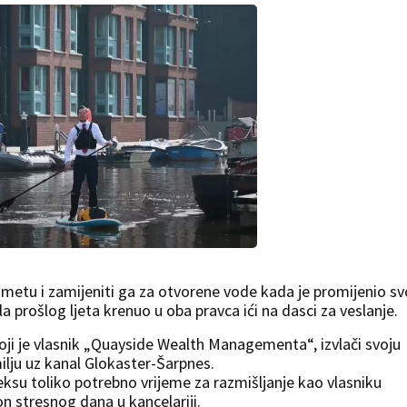
rometu i zamijeniti ga za otvorene vode kada je promijenio sv
 prošlog ljeta krenuo u oba pravca ići na dasci za veslanje.
oji je vlasnik „Quayside Wealth Managementa“, izvlači svoju
milju uz kanal Glokaster-Šarpnes.
ksu toliko potrebno vrijeme za razmišljanje kao vlasniku
 stresnog dana u kancelariji.