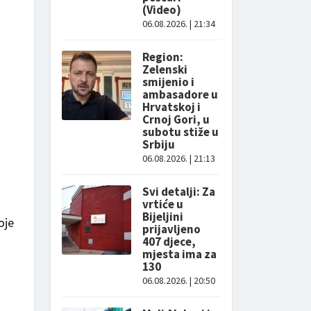
(Video)
06.08.2026. | 21:34
Region:
Zelenski
smijenio i
ambasadore u
Hrvatskoj i
Crnoj Gori, u
subotu stiže u
Srbiju
06.08.2026. | 21:13
Svi detalji: Za
vrtiće u
Bijeljini
oje
prijavljeno
407 djece,
mjesta ima za
130
06.08.2026. | 20:50