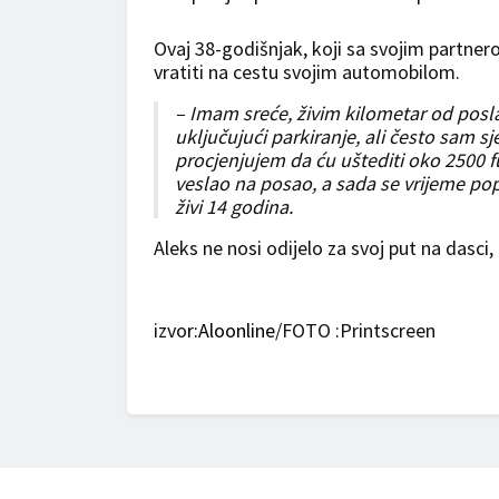
Ovaj 38-godišnjak, koji sa svojim partnerom
vratiti na cestu svojim automobilom.
– Imam sreće, živim kilometar od posla
uključujući parkiranje, ali često sam s
procjenjujem da ću uštediti oko 2500 
veslao na posao, a sada se vrijeme popr
živi 14 godina.
Aleks ne nosi odijelo za svoj put na dasci
izvo
r:Aloonline
/FOTO :Printscreen