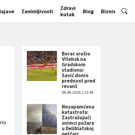
Zdravi
Najave
Zanimljivosti
Blog
Biznis
kutak
Borac srušio
Vitebsk na
Gradskom
stadionu:
Savić donio
prednost pred
revanš
06.08.2026. | 22:48
Nezapamćena
katastrofa:
Zastrašujući
rio
snimci požara
u Deliblatskoj
peščari