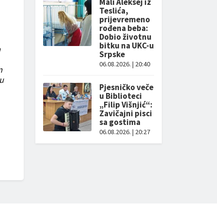
Mali Aleksej iz
Teslića,
prijevremeno
rođena beba:
Dobio životnu
bitku na UKC-u
a
Srpske
06.08.2026. | 20:40
m
ru
Pjesničko veče
u Biblioteci
„Filip Višnjić“:
Zavičajni pisci
sa gostima
06.08.2026. | 20:27