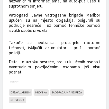
nezvaničnim informacijama, na auto-put ušao u
suprotnom smjeru.
Vatrogasci Javne vatrogasne brigade Maribor
upućeni su na mjesto događaja, osigurali su
područje nesreće i uz pomoć tehničke pomoći
izvukli osobe iz vozila.
Takođe su neutralisali procurjele motorne
tečnosti, isključili akumulator i pružili pomoć
policiji.
Detalji o uzroku nesreće, broju uključenih osoba i
eventualnim povrijeđenim osobama još nisu
poznati.
Izvor: ATV
DRŽAVLJANI BIH
HRONIKA
SAOBRAĆAJNA NESREĆA
SLOVENIJA