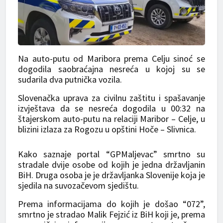
Na auto-putu od Maribora prema Celju sinoć se
dogodila saobraćajna nesreća u kojoj su se
sudarila dva putnička vozila.
Slovenačka uprava za civilnu zaštitu i spašavanje
izvještava da se nesreća dogodila u 00:32 na
štajerskom auto-putu na relaciji Maribor – Celje, u
blizini izlaza za Rogozu u opštini Hoče – Slivnica.
Kako saznaje portal “GPMaljevac” smrtno su
stradale dvije osobe od kojih je jedna državljanin
BiH. Druga osoba je je državljanka Slovenije koja je
sjedila na suvozačevom sjedištu.
Prema informacijama do kojih je došao “072”,
smrtno je stradao Malik Fejzić iz BiH koji je, prema