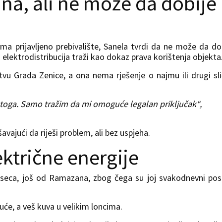
ina, ali ne može da dobije
i ima prijavljeno prebivalište, Sanela tvrdi da ne može da do
elektrodistribucija traži kao dokaz prava korištenja objekta
tvu Grada Zenice, a ona nema rješenje o najmu ili drugi sl
toga. Samo tražim da mi omoguće legalan priključak“,
šavajući da riješi problem, ali bez uspjeha.
ktrične energije
mjeseca, još od Ramazana, zbog čega su joj svakodnevni pos
uće, a veš kuva u velikim loncima.