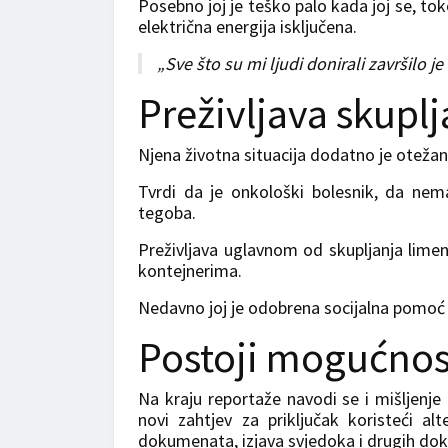
Posebno joj je teško palo kada joj se, to
električna energija isključena.
„Sve što su mi ljudi donirali završilo j
Preživljava skupl
Njena životna situacija dodatno je otež
Tvrdi da je onkološki bolesnik, da nem
tegoba.
Preživljava uglavnom od skupljanja limen
kontejnerima.
Nedavno joj je odobrena socijalna pomoć 
Postoji mogućnost
Na kraju reportaže navodi se i mišljen
novi zahtjev za priključak koristeći al
dokumenata, izjava svjedoka i drugih doka