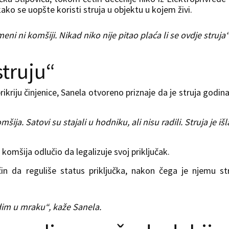
 kako se uopšte koristi struja u objektu u kojem živi.
ni ni komšiji. Nikad niko nije pitao plaća li se ovdje struja“
struju“
rikriju činjenice, Sanela otvoreno priznaje da je struja godi
šija. Satovi su stajali u hodniku, ali nisu radili. Struja je išl
komšija odlučio da legalizuje svoj priključak.
in da reguliše status priključka, nakon čega je njemu st
edim u mraku“, kaže Sanela.