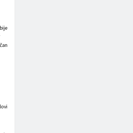
bije
.
ičan
lovi