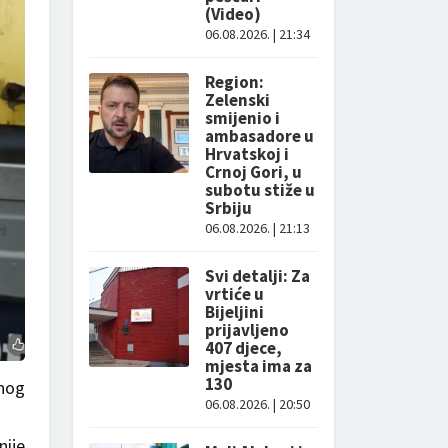
(Video)
06.08.2026. | 21:34
Region:
Zelenski
smijenio i
ambasadore u
Hrvatskoj i
Crnoj Gori, u
subotu stiže u
Srbiju
06.08.2026. | 21:13
Svi detalji: Za
vrtiće u
Bijeljini
prijavljeno
407 djece,
mjesta ima za
130
dnog
06.08.2026. | 20:50
nije