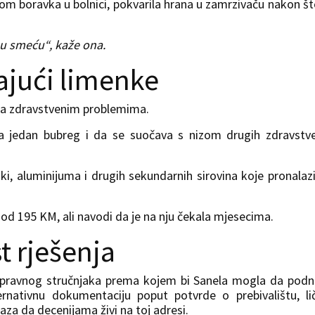
kom boravka u bolnici, pokvarila hrana u zamrzivaču nakon št
e u smeću“, kaže ona.
jajući limenke
ana zdravstvenim problemima.
a jedan bubreg i da se suočava s nizom drugih zdravstv
ki, aluminijuma i drugih sekundarnih sirovina koje pronalaz
od 195 KM, ali navodi da je na nju čekala mjesecima.
 rješenja
je pravnog stručnjaka prema kojem bi Sanela mogla da pod
ternativnu dokumentaciju poput potvrde o prebivalištu, li
za da decenijama živi na toj adresi.