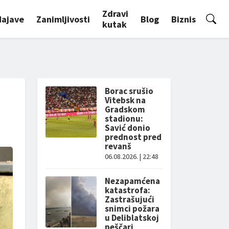
Zdravi
Najave
Zanimljivosti
Blog
Biznis
kutak
Borac srušio
Vitebsk na
Gradskom
stadionu:
Savić donio
prednost pred
revanš
06.08.2026. | 22:48
Nezapamćena
katastrofa:
Zastrašujući
snimci požara
u Deliblatskoj
peščari