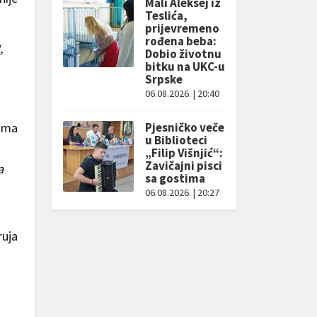
Mali Aleksej iz
Teslića,
prijevremeno
rođena beba:
,
Dobio životnu
bitku na UKC-u
Srpske
06.08.2026. | 20:40
nama
Pjesničko veče
u Biblioteci
„Filip Višnjić“:
Zavičajni pisci
a
sa gostima
06.08.2026. | 20:27
ruja