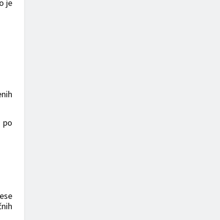
o je
enih
i po
nese
čnih