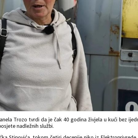
Sanela Trozo tvrdi da je čak 40 godina živjela u kući bez ije
posjete nadležnih službi.
ćka Stipovića, tokom četiri decenije niko iz Elektroprivrede 