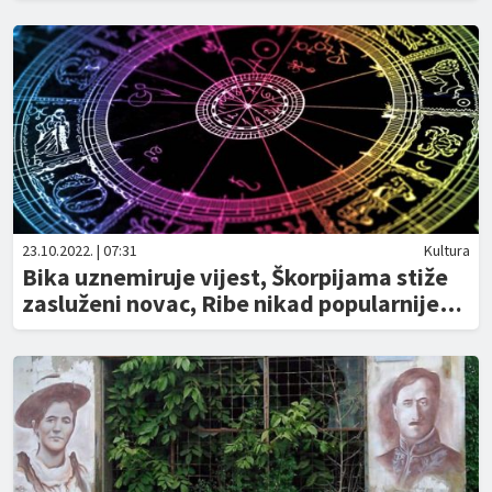
23.10.2022. | 07:31
Kultura
Bika uznemiruje vijest, Škorpijama stiže
zasluženi novac, Ribe nikad popularnije…