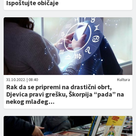
Ispoštujte običaje
31.10.2022. | 08:40
Kultura
Rak da se pripremi na drastični obrt,
Djevica pravi grešku, Škorpija “pada” na
nekog mlađeg…