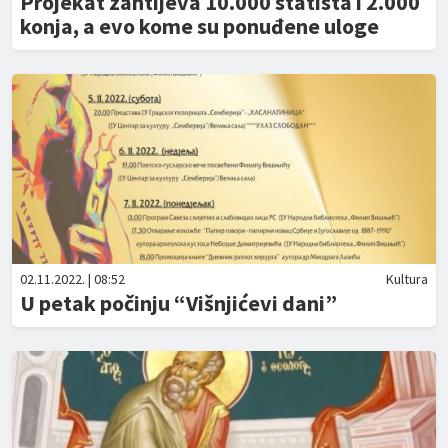
Projekat zahtijeva 10.000 statista i 2.000
konja, a evo kome su ponuđene uloge
02.11.2022. | 08:52
Kultura
U petak počinju “Višnjićevi dani”