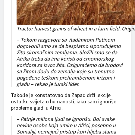
Tractor harvest grains of wheat in a farm field. O
– Tokom razgovora sa Vladimirom Putinom
dogovorili smo se da besplatno isporučujemo
žito siromašnim zemljama. Složili smo se da
Afrika treba da ima koristi od crnomorskog
koridora za izvoz žita. Osiguraćemo da brodovi
sa žitom dođu do zemalja koje su trenutno
pogođene teškom prehrambenom krizom i
glađu – rekao je turski lider.
Takođe je konstatovao da Zapad drži lekcije
ostatku svijeta o humanosti, iako sam ignoriše
probleme gladi u Africi.
– Patnje miliona ljudi se ignorišu. Bol svake
nevine osobe koja umire u Africi, posebno u
Somaliji, nemajući pristup kori hljeba slama