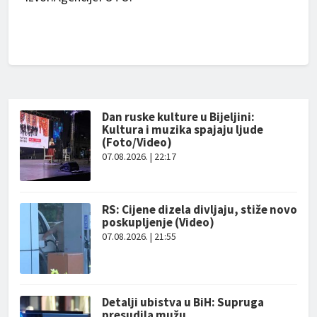
Dan ruske kulture u Bijeljini:
Kultura i muzika spajaju ljude
(Foto/Video)
07.08.2026. | 22:17
RS: Cijene dizela divljaju, stiže novo
poskupljenje (Video)
07.08.2026. | 21:55
Detalji ubistva u BiH: Supruga
presudila mužu