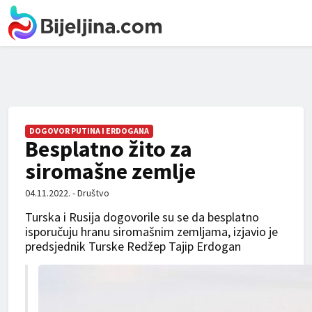
DOGOVOR PUTINA I ERDOGANA
Besplatno žito za
siromašne zemlje
04.11.2022. - Društvo
Turska i Rusija dogovorile su se da besplatno
isporučuju hranu siromašnim zemljama, izjavio je
predsjednik Turske Redžep Tajip Erdogan