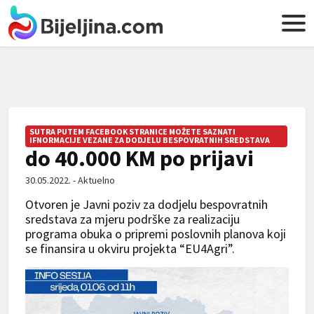
SUTRA PUTEM FACEBOOK STRANICE MOŽETE SAZNATI
IFNORMACIJE VEZANE ZA DODJELU BESPOVRATNIH SREDSTAVA
do 40.000 KM po prijavi
30.05.2022. - Aktuelno
Otvoren je Javni poziv za dodjelu bespovratnih
sredstava za mjeru podrške za realizaciju
programa obuka o pripremi poslovnih planova koji
se finansira u okviru projekta “EU4Agri”.