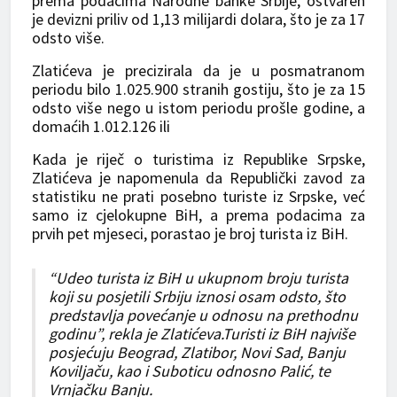
prema podacima Narodne banke Srbije, ostvaren
je devizni priliv od 1,13 milijardi dolara, što je za 17
odsto više.
Zlatićeva je precizirala da je u posmatranom
periodu bilo 1.025.900 stranih gostiju, što je za 15
odsto više nego u istom periodu prošle godine, a
domaćih 1.012.126 ili
Kada je riječ o turistima iz Republike Srpske,
Zlatićeva je napomenula da Republički zavod za
statistiku ne prati posebno turiste iz Srpske, već
samo iz cjelokupne BiH, a prema podacima za
prvih pet mjeseci, porastao je broj turista iz BiH.
“Udeo turista iz BiH u ukupnom broju turista
koji su posjetili Srbiju iznosi osam odsto, što
predstavlja povećanje u odnosu na prethodnu
godinu”, rekla je Zlatićeva.Turisti iz BiH najviše
posjećuju Beograd, Zlatibor, Novi Sad, Banju
Koviljaču, kao i Suboticu odnosno Palić, te
Vrnjačku Banju.