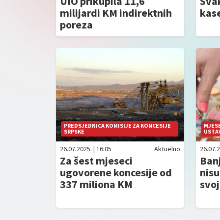
UIO prikupila 11,6
Sva
milijardi KM indirektnih
kase
poreza
PREDSJEDNICA KOMISIJE ZA KONCESIJE
MJES
SRPSKE
USTA
26.07.2025. | 16:05
Aktuelno
26.07.2
Za šest mjeseci
Banj
ugovorene koncesije od
nisu
337 miliona KM
svoj