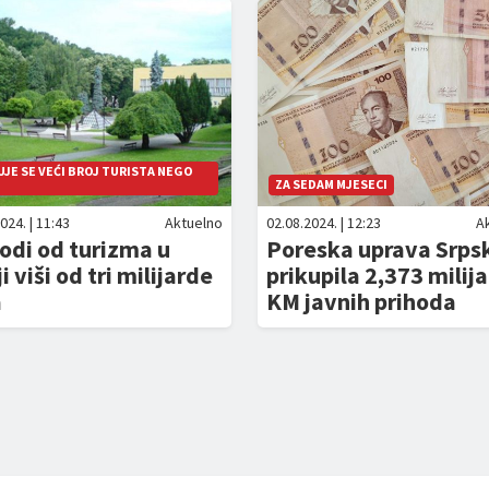
JE SE VEĆI BROJ TURISTA NEGO
ZA SEDAM MJESECI
024. | 11:43
Aktuelno
02.08.2024. | 12:23
A
odi od turizma u
Poreska uprava Srps
ji viši od tri milijarde
prikupila 2,373 milij
a
KM javnih prihoda