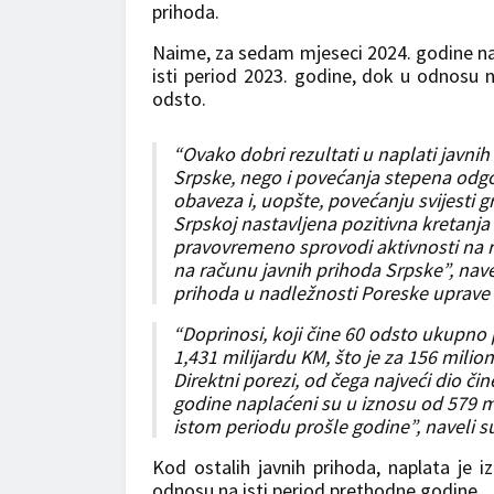
prihoda.
Naime, za sedam mjeseci 2024. godine na
isti period 2023. godine, dok u odnosu n
odsto.
“Ovako dobri rezultati u naplati javn
Srpske, nego i povećanja stepena odgo
obaveza i, uopšte, povećanju svijesti 
Srpskoj nastavljena pozitivna kretanj
pravovremeno sprovodi aktivnosti na re
na računu javnih prihoda Srpske”, nave
prihoda u nadležnosti Poreske uprave R
“Doprinosi, koji čine 60 odsto ukupno 
1,431 milijardu KM, što je za 156 mili
Direktni porezi, od čega najveći dio č
godine naplaćeni su u iznosu od 579 mi
istom periodu prošle godine”, naveli s
Kod ostalih javnih prihoda, naplata je 
odnosu na isti period prethodne godine.