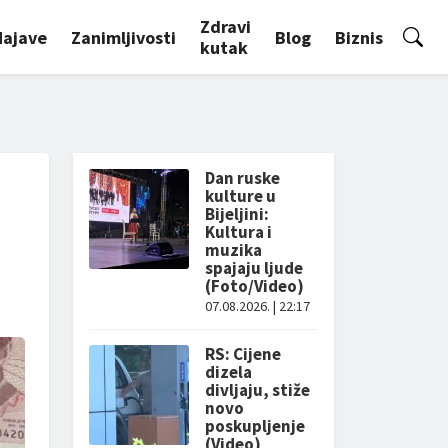
Zdravi
Najave
Zanimljivosti
Blog
Biznis
kutak
Dan ruske
kulture u
Bijeljini:
Kultura i
muzika
spajaju ljude
(Foto/Video)
07.08.2026. | 22:17
RS: Cijene
dizela
divljaju, stiže
novo
poskupljenje
(Video)