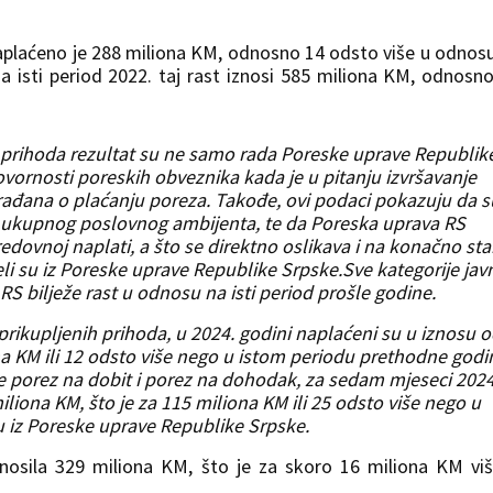
plaćeno je 288 miliona KM, odnosno 14 odsto više u odnos
a isti period 2022. taj rast iznosi 585 miliona KM, odnosn
ih prihoda rezultat su ne samo rada Poreske uprave Republik
vornosti poreskih obveznika kada je u pitanju izvršavanje
građana o plaćanju poreza. Takođe, ovi podaci pokazuju da s
a ukupnog poslovnog ambijenta, te da Poreska uprava RS
dovnoj naplati, a što se direktno oslikava i na konačno sta
li su iz Poreske uprave Republike Srpske.Sve kategorije jav
S bilježe rast u odnosu na isti period prošle godine.
prikupljenih prihoda, u 2024. godini naplaćeni su u iznosu 
ona KM ili 12 odsto više nego u istom periodu prethodne godi
ine porez na dobit i porez na dohodak, za sedam mjeseci 2024
liona KM, što je za 115 miliona KM ili 25 odsto više nego u
u iz Poreske uprave Republike Srpske.
iznosila 329 miliona KM, što je za skoro 16 miliona KM vi