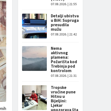
07.08.2026. | 21:55
Detalji ubistva
u BiH: Supruga
presudila
mužu
07.08.2026. | 21:42
Nema
aktivnog
plamena:
Požarišta kod
Trebinja pod
kontrolom
07.08.2026. | 21:31
Tropske
vrućine pune
Hitnu u
Bijeljini:
Ljekar
vnih
upozorava šta