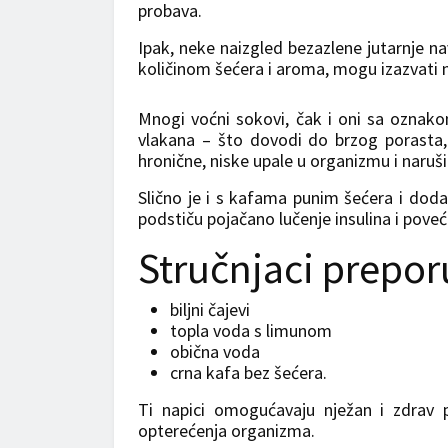
probava.
Ipak, neke naizgled bezazlene jutarnje na
količinom šećera i aroma, mogu izazvati n
Mnogi voćni sokovi, čak i oni sa oznako
vlakana – što dovodi do brzog porasta,
hronične, niske upale u organizmu i naruši
Slično je i s kafama punim šećera i dodat
podstiču pojačano lučenje insulina i poveća
Stručnjaci preporu
biljni čajevi
topla voda s limunom
obična voda
crna kafa bez šećera.
Ti napici omogućavaju nježan i zdrav p
opterećenja organizma.