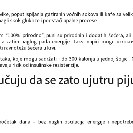
vike, poput ispijanja gaziranih voćnih sokova ili kafe sa vel
agli skok glukoze i podstaći upalne procese.
m “100% prirodno”, puni su prirodnih i dodatih šećera, ali
 a zatim naglog pada energije. Takvi napici mogu uzroko
ti ravnotežu šećera u krvi.
aka, koje mogu sadržati i do 300 kalorija u jednoj šoljici.
vaju rizik od insulinske rezistencije.
čuju da se zato ujutru pij
očetak dana – bez naglih oscilacija energije i nepotre