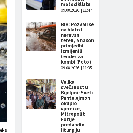
motociklista
09.08.2026. | 11:47
BiH: Pozvali se
na blato i
neravan
teren, a nakon
primjedbi
izmijenili
tender za
kombi (Foto)
09.08.2026. | 11:35
Velika
svečanost u
Bijeljini: Sveti
Pantelejmon
okupio
vjernike,
Mitropolit
Fotije
predvodio
laka
liturgiju