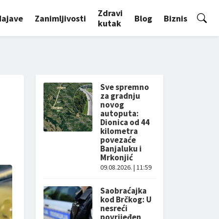
Zdravi
Najave
Zanimljivosti
Blog
Biznis
kutak
Sve spremno
za gradnju
novog
autoputa:
Dionica od 44
kilometra
povezaće
Banjaluku i
Mrkonjić
09.08.2026. | 11:59
Saobraćajka
kod Brčkog: U
nesreći
povrijeđen