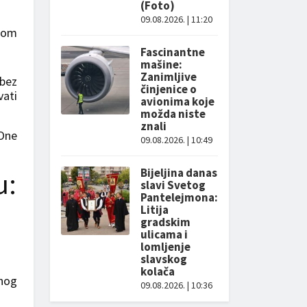
(Foto)
09.08.2026. | 11:20
ikom
Fascinantne
mašine:
Zanimljive
 bez
činjenice o
vati
avionima koje
možda niste
znali
 One
09.08.2026. | 10:49
Bijeljina danas
u:
slavi Svetog
Pantelejmona:
Litija
gradskim
ulicama i
lomljenje
slavskog
kolača
bnog
09.08.2026. | 10:36