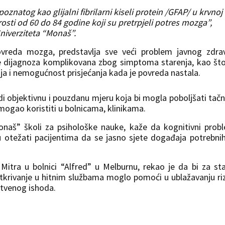
poznatog kao glijalni fibrilarni kiseli protein /GFAP/ u krvnoj
rosti od 60 do 84 godine koji su pretrpjeli potres mozga”,
niverziteta “Monaš”.
vreda mozga, predstavlja sve veći problem javnog zdrav
 dijagnoza komplikovana zbog simptoma starenja, kao št
ja i nemogućnost prisjećanja kada je povreda nastala.
di objektivnu i pouzdanu mjeru koja bi mogla poboljšati tač
 mogao koristiti u bolnicama, klinikama.
onaš” školi za psihološke nauke, kaže da kognitivni prob
u otežati pacijentima da se jasno sjete događaja potrebni
Mitra u bolnici “Alfred” u Melburnu, rekao je da bi za sta
 otkrivanje u hitnim službama moglo pomoći u ublažavanju ri
stvenog ishoda.