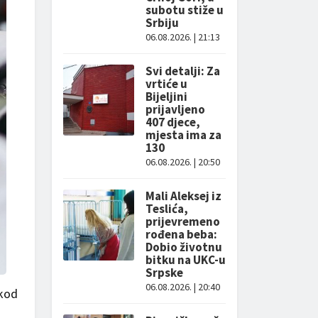
subotu stiže u
Srbiju
06.08.2026. | 21:13
Svi detalji: Za
vrtiće u
Bijeljini
prijavljeno
407 djece,
mjesta ima za
130
06.08.2026. | 20:50
Mali Aleksej iz
Teslića,
prijevremeno
rođena beba:
Dobio životnu
bitku na UKC-u
Srpske
06.08.2026. | 20:40
 kod