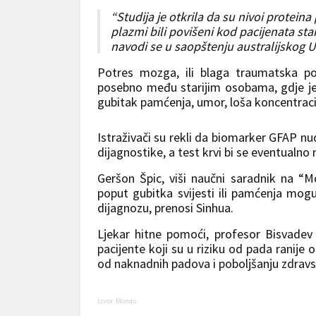
“Studija je otkrila da su nivoi proteina 
plazmi bili povišeni kod pacijenata sta
navodi se u saopštenju australijskog U
Potres mozga, ili blaga traumatska po
posebno među starijim osobama, gdje je
gubitak pamćenja, umor, loša koncentraci
Istraživači su rekli da biomarker GFAP nu
dijagnostike, a test krvi bi se eventualno
Geršon Špic, viši naučni saradnik na “M
poput gubitka svijesti ili pamćenja mog
dijagnozu, prenosi Sinhua.
Ljekar hitne pomoći, profesor Bisvadev 
pacijente koji su u riziku od pada ranije
od naknadnih padova i poboljšanju zdrav
Izvor: Mondo