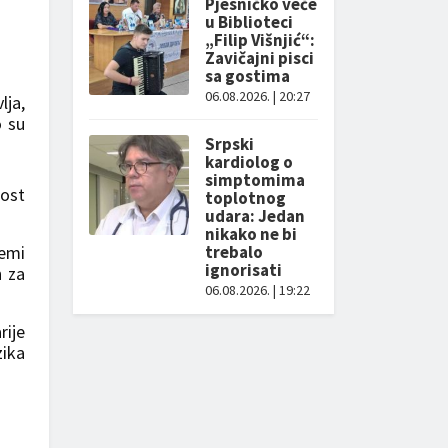
Pjesničko veče
u Biblioteci
„Filip Višnjić“:
Zavičajni pisci
sa gostima
06.08.2026. | 20:27
lja,
o su
Srpski
kardiolog o
simptomima
nost
toplotnog
udara: Jedan
nikako ne bi
lemi
trebalo
ignorisati
h za
06.08.2026. | 19:22
rije
zika