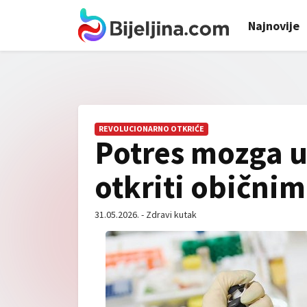
Najnovije
REVOLUCIONARNO OTKRIĆE
Potres mozga u
otkriti običnim
31.05.2026. - Zdravi kutak