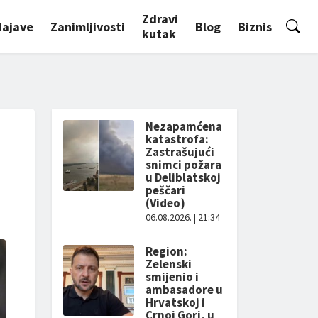
Zdravi
Najave
Zanimljivosti
Blog
Biznis
kutak
Nezapamćena
katastrofa:
Zastrašujući
snimci požara
u Deliblatskoj
peščari
(Video)
06.08.2026. | 21:34
Region:
Zelenski
smijenio i
ambasadore u
Hrvatskoj i
Crnoj Gori, u