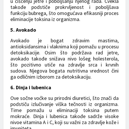
u čišćenju jetre i poboljšanju njenog rada. Cvekla
takođe podstiče prokrvljenost i poboljšava
funkciju bubrega, što omogućava efikasniji proces
eliminacije toksina iz organizma.
5. Avokado
Avokado je bogat zdravim mastima,
antioksidansima i vlaknima koji pomažu u procesu
detoksikacije. Osim što podržava rad jetre,
avokado takođe snižava nivo lošeg holesterola,
što pozitivno utiče na zdravlje srca i krvnih
sudova. Njegova bogata nutritivna vrednost čini
ga odličnim izborom za detoksikaciju.
6. Dinja i lubenica
Ove sočne voćke su prirodni diuretici, što znači da
podstiču izlučivanje viška tečnosti iz organizma.
Time pomažu u eliminaciji toksina putem
mokraće. Dinja i lubenica takođe sadrže visoke
nivoe vitamina A i C, koji su važni za zdravlje kože i
imuniteta.