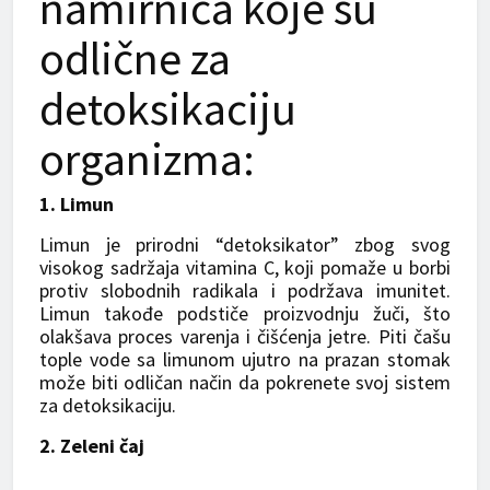
namirnica koje su
odlične za
detoksikaciju
organizma:
1. Limun
Limun je prirodni “detoksikator” zbog svog
visokog sadržaja vitamina C, koji pomaže u borbi
protiv slobodnih radikala i podržava imunitet.
Limun takođe podstiče proizvodnju žuči, što
olakšava proces varenja i čišćenja jetre. Piti čašu
tople vode sa limunom ujutro na prazan stomak
može biti odličan način da pokrenete svoj sistem
za detoksikaciju.
2. Zeleni čaj