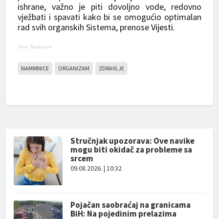
ishrane, važno je piti dovoljno vode, redovno
vježbati i spavati kako bi se omogućio optimalan
rad svih organskih Sistema, prenose
Vijesti
.
Izvor: Nezavisne
NAMIRNICE
ORGANIZAM
ZDRAVLJE
Stručnjak upozorava: Ove navike
mogu biti okidač za probleme sa
srcem
09.08.2026. | 10:32
Pojačan saobraćaj na granicama
BiH: Na pojedinim prelazima