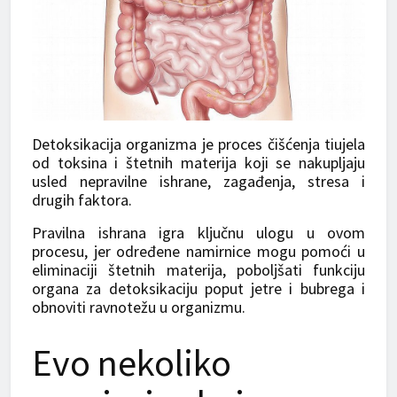
Detoksikacija organizma je proces čišćenja tiujela
od toksina i štetnih materija koji se nakupljaju
usled nepravilne ishrane, zagađenja, stresa i
drugih faktora.
Pravilna ishrana igra ključnu ulogu u ovom
procesu, jer određene namirnice mogu pomoći u
eliminaciji štetnih materija, poboljšati funkciju
organa za detoksikaciju poput jetre i bubrega i
obnoviti ravnotežu u organizmu.
Evo nekoliko