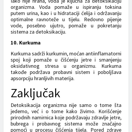
Iako nije hrana, voda je ključna za detoksikaciju
organizma. Voda pomaže u ispiranju toksina
putem urina, kao i u hidrataciji ćelija i održavanju
optimalne ravnoteže u tijelu. Redovno pijenje
vode, posebno ujutro, pomaže u pokretanju
sistema za detoksikaciju.
10. Kurkuma
Kurkuma sadrži kurkumin, moćan antiinflamatorni
spoj koji pomaže u čišćenju jetre i smanjenju
oksidativnog stresa u organizmu. Kurkuma
takođe podržava probavni sistem i poboljšava
apsorpciju hranljivih materija.
Zaključak
Detoksikacija organizma nije samo o tome šta
jedemo, već i o tome kako živimo. Korišćenje
prirodnih namirnica koje podržavaju zdravlje jetre,
bubrega i probavnog sistema može značajno
pomoći u procesu čišćenja tijela. Pored zdrave