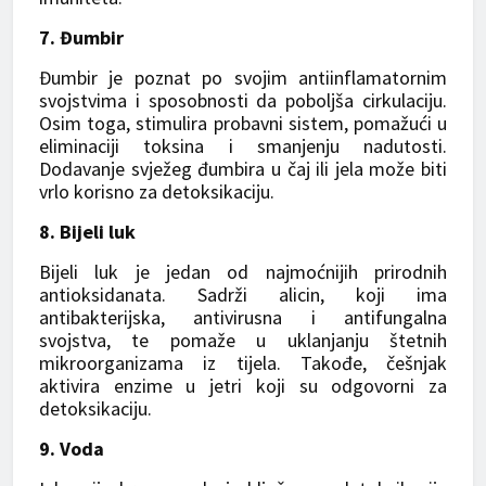
7. Đumbir
Đumbir je poznat po svojim antiinflamatornim
svojstvima i sposobnosti da poboljša cirkulaciju.
Osim toga, stimulira probavni sistem, pomažući u
eliminaciji toksina i smanjenju nadutosti.
Dodavanje svježeg đumbira u čaj ili jela može biti
vrlo korisno za detoksikaciju.
8. Bijeli luk
Bijeli luk je jedan od najmoćnijih prirodnih
antioksidanata. Sadrži alicin, koji ima
antibakterijska, antivirusna i antifungalna
svojstva, te pomaže u uklanjanju štetnih
mikroorganizama iz tijela. Takođe, češnjak
aktivira enzime u jetri koji su odgovorni za
detoksikaciju.
9. Voda