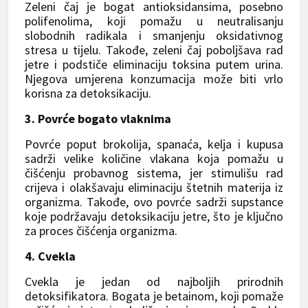
Zeleni čaj je bogat antioksidansima, posebno
polifenolima, koji pomažu u neutralisanju
slobodnih radikala i smanjenju oksidativnog
stresa u tijelu. Takođe, zeleni čaj poboljšava rad
jetre i podstiče eliminaciju toksina putem urina.
Njegova umjerena konzumacija može biti vrlo
korisna za detoksikaciju.
3. Povrće bogato vlaknima
Povrće poput brokolija, spanaća, kelja i kupusa
sadrži velike količine vlakana koja pomažu u
čišćenju probavnog sistema, jer stimulišu rad
crijeva i olakšavaju eliminaciju štetnih materija iz
organizma. Takođe, ovo povrće sadrži supstance
koje podržavaju detoksikaciju jetre, što je ključno
za proces čišćenja organizma.
4. Cvekla
Cvekla je jedan od najboljih prirodnih
detoksifikatora. Bogata je betainom, koji pomaže