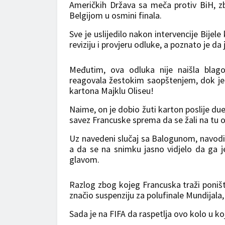
Američkih Država sa meča protiv BiH, z
Belgijom u osmini finala.
Sve je uslijedilo nakon intervencije Bijel
reviziju i provjeru odluke, a poznato je da
Međutim, ova odluka nije naišla blago
reagovala žestokim saopštenjem, dok je 
kartona Majklu Oliseu!
Naime, on je dobio žuti karton poslije du
savez Francuske sprema da se žali na tu o
Uz navedeni slučaj sa Balogunom, navodi 
a da se na snimku jasno vidjelo da ga 
glavom.
Razlog zbog kojeg Francuska traži poništ
značio suspenziju za polufinale Mundijala,
Sada je na FIFA da raspetlja ovo kolo u k