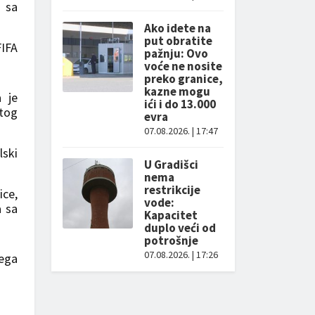
u sa
Ako idete na
put obratite
FIFA
pažnju: Ovo
voće ne nosite
preko granice,
kazne mogu
a je
ići i do 13.000
utog
evra
07.08.2026. | 17:47
lski
U Gradišci
nema
restrikcije
ice,
vode:
a sa
Kapacitet
duplo veći od
potrošnje
07.08.2026. | 17:26
jega