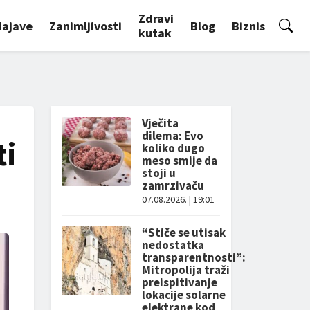
Zdravi
Najave
Zanimljivosti
Blog
Biznis
kutak
Vječita
dilema: Evo
ti
koliko dugo
meso smije da
stoji u
zamrzivaču
07.08.2026. | 19:01
“Stiče se utisak
nedostatka
transparentnosti”:
Mitropolija traži
preispitivanje
lokacije solarne
elektrane kod