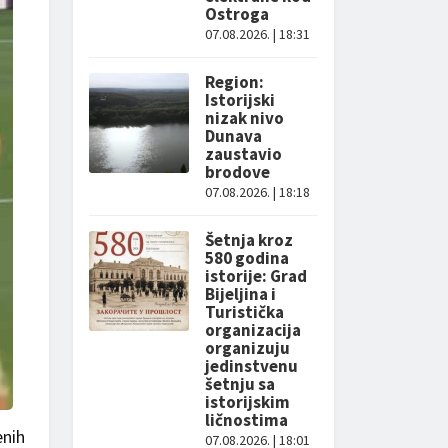
Ostroga
07.08.2026. | 18:31
Region:
Istorijski
nizak nivo
Dunava
zaustavio
brodove
07.08.2026. | 18:18
Šetnja kroz
580 godina
istorije: Grad
Bijeljina i
Turistička
organizacija
organizuju
jedinstvenu
šetnju sa
istorijskim
ličnostima
enih
07.08.2026. | 18:01