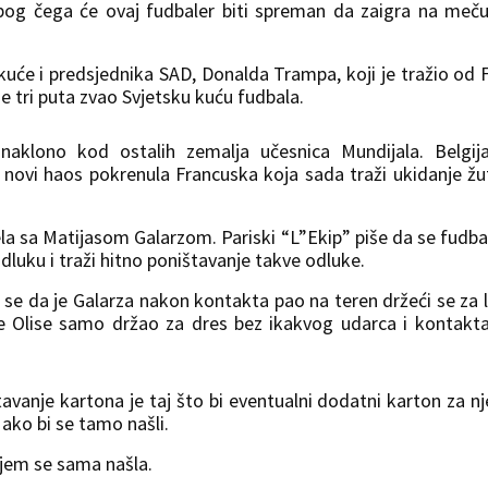
bog čega će ovaj fudbaler biti spreman da zaigra na meč
e kuće i predsjednika SAD, Donalda Trampa, koji je tražio od 
 je tri puta zvao Svjetsku kuću fudbala.
naklono kod ostalih zemalja učesnica Mundijala. Belgij
novi haos pokrenula Francuska koja sada traži ukidanje ž
ela sa Matijasom Galarzom. Pariski “L”Ekip” piše da se fudba
dluku i traži hitno poništavanje takve odluke.
se da je Galarza nakon kontakta pao na teren držeći se za l
je Olise samo držao za dres bez ikakvog udarca i kontakt
avanje kartona je taj što bi eventualni dodatni karton za n
 ako bi se tamo našli.
ojem se sama našla.