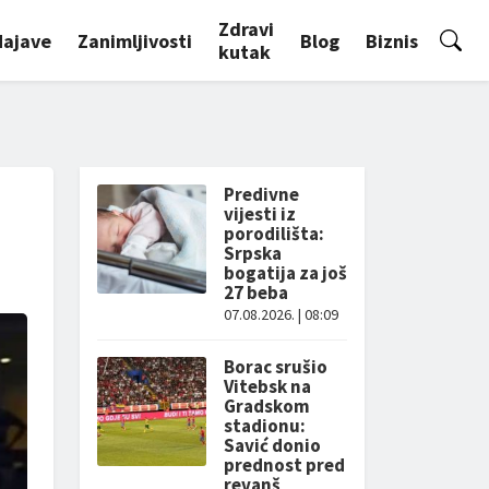
Zdravi
Najave
Zanimljivosti
Blog
Biznis
kutak
Predivne
vijesti iz
porodilišta:
Srpska
bogatija za još
27 beba
07.08.2026. | 08:09
Borac srušio
Vitebsk na
Gradskom
stadionu:
Savić donio
prednost pred
revanš