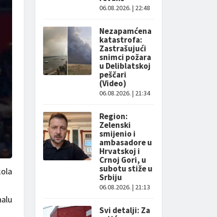
06.08.2026. | 22:48
Nezapamćena
katastrofa:
Zastrašujući
snimci požara
u Deliblatskoj
peščari
(Video)
06.08.2026. | 21:34
Region:
Zelenski
smijenio i
ambasadore u
Hrvatskoj i
Crnoj Gori, u
subotu stiže u
kola
Srbiju
06.08.2026. | 21:13
nalu
Svi detalji: Za