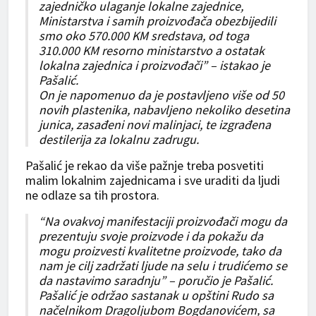
zajedničko ulaganje lokalne zajednice,
Ministarstva i samih proizvođača obezbijedili
smo oko 570.000 KM sredstava, od toga
310.000 KM resorno ministarstvo a ostatak
lokalna zajednica i proizvođači” – istakao je
Pašalić.
On je napomenuo da je postavljeno više od 50
novih plastenika, nabavljeno nekoliko desetina
junica, zasađeni novi malinjaci, te izgrađena
destilerija za lokalnu zadrugu.
Pašalić je rekao da više pažnje treba posvetiti
malim lokalnim zajednicama i sve uraditi da ljudi
ne odlaze sa tih prostora.
“Na ovakvoj manifestaciji proizvođači mogu da
prezentuju svoje proizvode i da pokažu da
mogu proizvesti kvalitetne proizvode, tako da
nam je cilj zadržati ljude na selu i trudićemo se
da nastavimo saradnju” – poručio je Pašalić.
Pašalić je održao sastanak u opštini Rudo sa
načelnikom Dragoljubom Bogdanovićem, sa