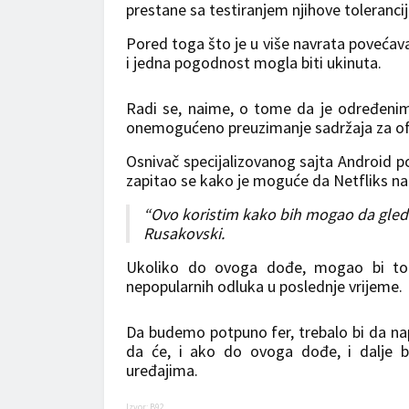
prestane sa testiranjem njihove tolerancij
Pored toga što je u više navrata povećava
i jedna pogodnost mogla biti ukinuta.
Radi se, naime, o tome da je određenim
onemogućeno preuzimanje sadržaja za ofla
Osnivač specijalizovanog sajta Android po
zapitao se kako je moguće da Netfliks na o
“Ovo koristim kako bih mogao da gled
Rusakovski.
Ukoliko do ovoga dođe, mogao bi to d
nepopularnih odluka u poslednje vrijeme.
Da budemo potpuno fer, trebalo bi da napo
da će, i ako do ovoga dođe, i dalje b
uređajima.
Izvor: B92