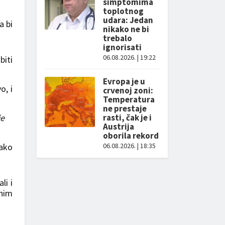
simptomima
toplotnog
udara: Jedan
a bi
nikako ne bi
trebalo
ignorisati
06.08.2026. | 19:22
biti
Evropa je u
o, i
crvenoj zoni:
Temperatura
ne prestaje
je
rasti, čak je i
Austrija
oborila rekord
ako
06.08.2026. | 18:35
li i
lnim