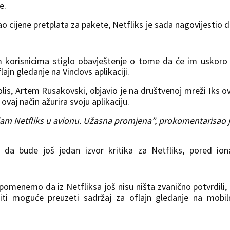
e.
o cijene pretplata za pakete, Netfliks je sada nagovijestio d
 korisnicima stiglo obavještenje o tome da će im uskoro 
jn gledanje na Vindovs aplikaciji.
lis, Artem Rusakovski, objavio je na društvenoj mreži Iks ov
vaj način ažurira svoju aplikaciju.
am Netfliks u avionu. Užasna promjena”, prokomentarisao 
a bude još jedan izvor kritika za Netfliks, pored ion
menemo da iz Netfliksa još nisu ništa zvanično potvrdili, a
iti moguće preuzeti sadržaj za oflajn gledanje na mobi