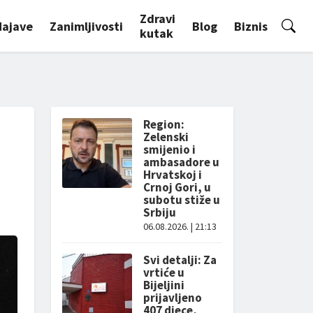
Zdravi
Najave
Zanimljivosti
Blog
Biznis
kutak
Region:
Zelenski
smijenio i
ambasadore u
Hrvatskoj i
Crnoj Gori, u
subotu stiže u
Srbiju
06.08.2026. | 21:13
Svi detalji: Za
vrtiće u
Bijeljini
prijavljeno
407 djece,