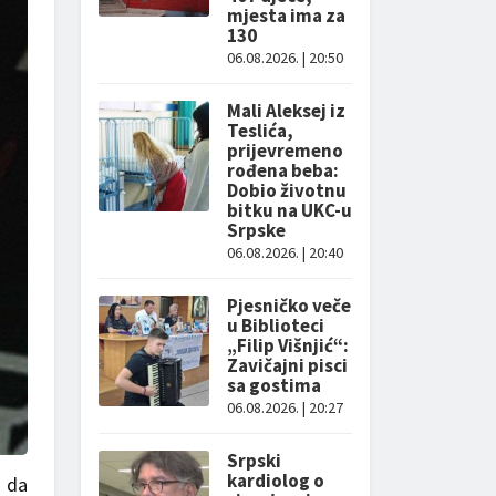
mjesta ima za
130
06.08.2026. | 20:50
Mali Aleksej iz
Teslića,
prijevremeno
rođena beba:
Dobio životnu
bitku na UKC-u
Srpske
06.08.2026. | 20:40
Pjesničko veče
u Biblioteci
„Filip Višnjić“:
Zavičajni pisci
sa gostima
06.08.2026. | 20:27
Srpski
kardiolog o
a da