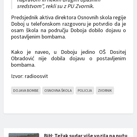
sredstvom”, rekli su z PU Zvornik.
Predsjednik aktiva direktora Osnovnih skola regije
Doboj u telefonskom razgovoru je potvrdio da je
osam škola na području Doboja dobilo dojavu o
postavljenim bombama.
Kako je naveo, u Doboju jedino OŠ Dositej
Obradović nije dobila dojavu o postavljenim
bombama.
Izvor: radioosvit
DOJAVA BOMBE
OSNOVNA ŠKOLA
POLICIJA
ZVORNIK
BiH: Težak sudar više vozila na putu