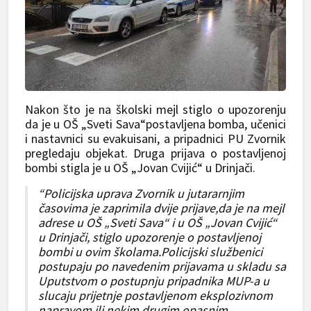
Nakon što je na školski mejl stiglo o upozorenju
da je u OŠ „Sveti Sava“postavljena bomba, učenici
i nastavnici su evakuisani, a pripadnici PU Zvornik
pregledaju objekat. Druga prijava o postavljenoj
bombi stigla je u OŠ „Jovan Cvijić“ u Drinjači.
“Policijska uprava Zvornik u jutararnjim
časovima je zaprimila dvije prijave,da je na mejl
adrese u OŠ „Sveti Sava“ i u OŠ „Jovan Cvijić“
u Drinjači, stiglo upozorenje o postavljenoj
bombi u ovim školama.Policijski službenici
postupaju po navedenim prijavama u skladu sa
Uputstvom o postupnju pripadnika MUP-a u
slucaju prijetnje postavljenom eksplozivnom
napravom ili nekim drugim opasnim