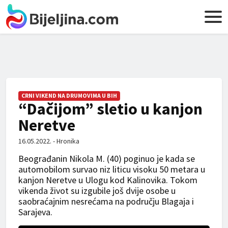
CRNI VIKEND NA DRUMOVIMA U BIH
“Dačijom” sletio u kanjon
Neretve
16.05.2022. - Hronika
Beograđanin Nikola M. (40) poginuo je kada se
automobilom survao niz liticu visoku 50 metara u
kanjon Neretve u Ulogu kod Kalinovika. Tokom
vikenda život su izgubile još dvije osobe u
saobraćajnim nesrećama na području Blagaja i
Sarajeva.