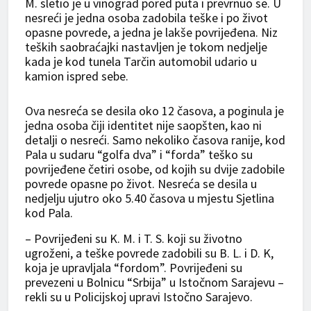
M. sletio je u vinograd pored puta i prevrnuo se. U
nesreći je jedna osoba zadobila teške i po život
opasne povrede, a jedna je lakše povrijeđena. Niz
teških saobraćajki nastavljen je tokom nedjelje
kada je kod tunela Tarčin automobil udario u
kamion ispred sebe.
Ova nesreća se desila oko 12 časova, a poginula je
jedna osoba čiji identitet nije saopšten, kao ni
detalji o nesreći. Samo nekoliko časova ranije, kod
Pala u sudaru “golfa dva” i “forda” teško su
povrijeđene četiri osobe, od kojih su dvije zadobile
povrede opasne po život. Nesreća se desila u
nedjelju ujutro oko 5.40 časova u mjestu Sjetlina
kod Pala.
– Povrijeđeni su K. M. i T. S. koji su životno
ugroženi, a teške povrede zadobili su B. L. i D. K,
koja je upravljala “fordom”. Povrijeđeni su
prevezeni u Bolnicu “Srbija” u Istočnom Sarajevu –
rekli su u Policijskoj upravi Istočno Sarajevo.