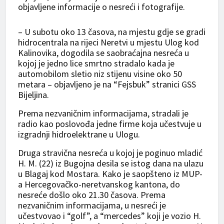
objavljene informacije o nesreći i fotografije.
– U subotu oko 13 časova, na mjestu gdje se gradi
hidrocentrala na rijeci Neretvi u mjestu Ulog kod
Kalinovika, dogodila se saobraćajna nesreća u
kojoj je jedno lice smrtno stradalo kada je
automobilom sletio niz stijenu visine oko 50
metara – objavljeno je na “Fejsbuk” stranici GSS
Bijeljina.
Prema nezvaničnim informacijama, stradali je
radio kao poslovođa jedne firme koja učestvuje u
izgradnji hidroelektrane u Ulogu.
Druga stravična nesreća u kojoj je poginuo mladić
H. M. (22) iz Bugojna desila se istog dana na ulazu
u Blagaj kod Mostara. Kako je saopšteno iz MUP-
a Hercegovačko-neretvanskog kantona, do
nesreće došlo oko 21.30 časova. Prema
nezvaničnim informacijama, u nesreći je
učestvovao i “golf”, a “mercedes” koji je vozio H.