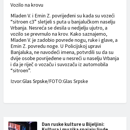
Vozilo na krovu
Mladen V. i Emin Z. povrijeđeni su kada su vozeći
“sitroen c3” sletjeli s puta u banjalučkom naselju
Vrbanja. Nesreća se desila u nedjelju ujutro, a
vozilo se prevrnulo na krov. Kako saznajemo,
Mladen V. je zadobio povrede nogu, ruke i glave, a
Emin Z. povredu noge. U Policijskoj upravi
Banjaluka, ne navodeći imena, potvrdili su da su
dvije osobe povrijeđene u nesreći u naselju Vrbanja
i da je riječ o vozaču i suvozaču iz automobila
“sitroen”.
Izvor:
Glas Srpske
/FOTO:Glas Srpske
Dan ruske kulture u Bijeljini:
Kultura i muzika spajaju ljude