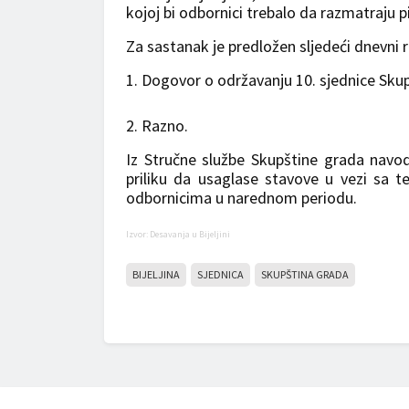
kojoj bi odbornici trebalo da razmatraju p
Za sastanak je predložen sljedeći dnevni r
1. Dogovor o održavanju 10. sjednice Skupš
2. Razno.
Iz Stručne službe Skupštine grada navod
priliku da usaglase stavove u vezi sa t
odbornicima u narednom periodu.
Izvor: Desavanja u Bijeljini
BIJELJINA
SJEDNICA
SKUPŠTINA GRADA