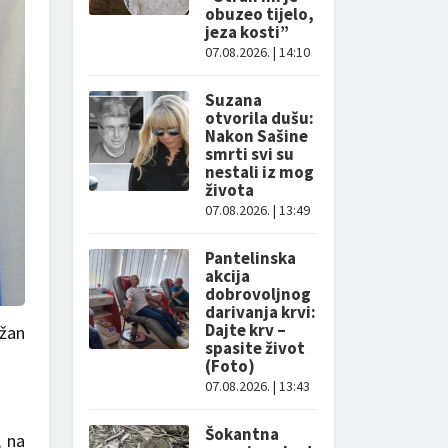
obuzeo tijelo,
jeza kosti”
07.08.2026. | 14:10
Suzana
otvorila dušu:
Nakon Sašine
smrti svi su
nestali iz mog
života
07.08.2026. | 13:49
Pantelinska
akcija
dobrovoljnog
darivanja krvi:
Dajte krv –
ržan
spasite život
(Foto)
07.08.2026. | 13:43
.
Šokantna
, na