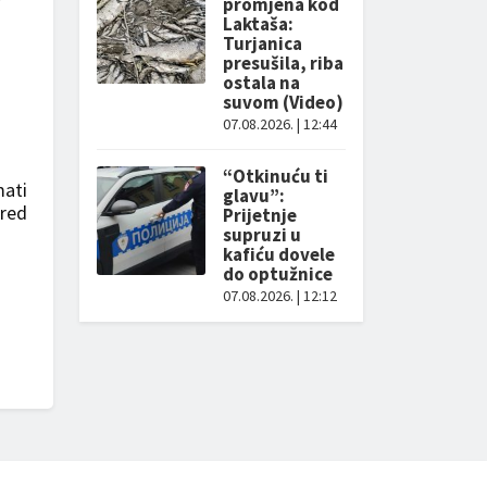
promjena kod
Laktaša:
Turjanica
presušila, riba
ostala na
suvom (Video)
07.08.2026. | 12:44
“Otkinuću ti
mati
glavu”:
pred
Prijetnje
supruzi u
kafiću dovele
do optužnice
07.08.2026. | 12:12