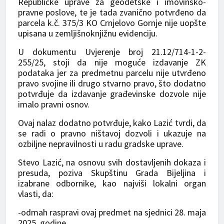
Republičke uprave za geodetske i imovinsko-
pravne poslove, te je tada zvanično potvrđeno da
parcela k.č. 375/3 KO Crnjelovo Gornje nije uopšte
upisana u zemljišnoknjižnu evidenciju.
U dokumentu Uvjerenje broj 21.12/714-1-2-
255/25, stoji da nije moguće izdavanje ZK
podataka jer za predmetnu parcelu nije utvrđeno
pravo svojine ili drugo stvarno pravo, što dodatno
potvrđuje da izdavanje građevinske dozvole nije
imalo pravni osnov.
Ovaj nalaz dodatno potvrđuje, kako Lazić tvrdi, da
se radi o pravno ništavoj dozvoli i ukazuje na
ozbiljne nepravilnosti u radu gradske uprave.
Stevo Lazić, na osnovu svih dostavljenih dokaza i
presuda, poziva Skupštinu Grada Bijeljina i
izabrane odbornike, kao najviši lokalni organ
vlasti, da:
-odmah raspravi ovaj predmet na sjednici 28. maja
2025. godine,