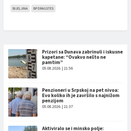
BIJELJINA
BP DRAGSTES
Prizori sa Dunava zabrinuli i iskusne
kapetane: “Ovakvo nešto ne
pamtim”
05.08.2026. | 21:56
Penzioneri u Srpskoj na pet nivoa:
Evo koliko ih je završilo s najnižom
penzijom
05.08.2026. | 21:37
Aktiviralo se i minsko polje: