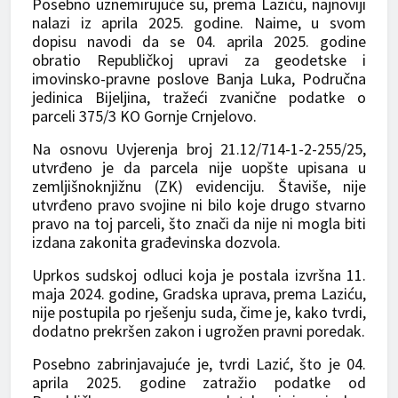
Posebno uznemirujuće su, prema Laziću, najnoviji
nalazi iz aprila 2025. godine. Naime, u svom
dopisu navodi da se 04. aprila 2025. godine
obratio Republičkoj upravi za geodetske i
imovinsko-pravne poslove Banja Luka, Područna
jedinica Bijeljina, tražeći zvanične podatke o
parceli 375/3 KO Gornje Crnjelovo.
Na osnovu Uvjerenja broj 21.12/714-1-2-255/25,
utvrđeno je da parcela nije uopšte upisana u
zemljišnoknjižnu (ZK) evidenciju. Štaviše, nije
utvrđeno pravo svojine ni bilo koje drugo stvarno
pravo na toj parceli, što znači da nije ni mogla biti
izdana zakonita građevinska dozvola.
Uprkos sudskoj odluci koja je postala izvršna 11.
maja 2024. godine, Gradska uprava, prema Laziću,
nije postupila po rješenju suda, čime je, kako tvrdi,
dodatno prekršen zakon i ugrožen pravni poredak.
Posebno zabrinjavajuće je, tvrdi Lazić, što je 04.
aprila 2025. godine zatražio podatke od