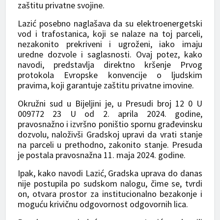
zaštitu privatne svojine.
Lazić posebno naglašava da su elektroenergetski
vod i trafostanica, koji se nalaze na toj parceli,
nezakonito prekriveni i ugroženi, iako imaju
uredne dozvole i saglasnosti. Ovaj potez, kako
navodi, predstavlja direktno kršenje Prvog
protokola Evropske konvencije o ljudskim
pravima, koji garantuje zaštitu privatne imovine.
Okružni sud u Bijeljini je, u Presudi broj 12 0 U
009772 23 U od 2. aprila 2024. godine,
pravosnažno i izvršno poništio spornu građevinsku
dozvolu, naloživši Gradskoj upravi da vrati stanje
na parceli u prethodno, zakonito stanje. Presuda
je postala pravosnažna 11. maja 2024. godine.
Ipak, kako navodi Lazić, Gradska uprava do danas
nije postupila po sudskom nalogu, čime se, tvrdi
on, otvara prostor za institucionalno bezakonje i
moguću krivičnu odgovornost odgovornih lica.