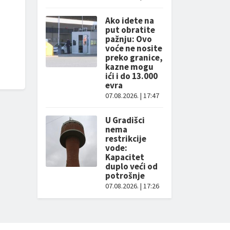
Ako idete na
put obratite
pažnju: Ovo
voće ne nosite
preko granice,
kazne mogu
ići i do 13.000
evra
07.08.2026. | 17:47
U Gradišci
nema
restrikcije
vode:
Kapacitet
duplo veći od
potrošnje
07.08.2026. | 17:26