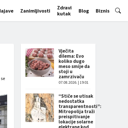
Zdravi
Najave
Zanimljivosti
Blog
Biznis
kutak
Vječita
dilema: Evo
koliko dugo
meso smije da
stoji u
zamrzivaču
 se
07.08.2026. | 19:01
“Stiče se utisak
nedostatka
transparentnosti”:
Mitropolija traži
preispitivanje
lokacije solarne
elektrane kod