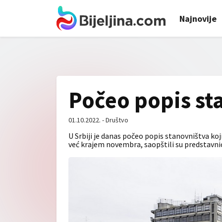
Najnovije
Počeo popis sta
01.10.2022. - Društvo
U Srbiji je danas počeo popis stanovništva koji
već krajem novembra, saopštili su predstavnic