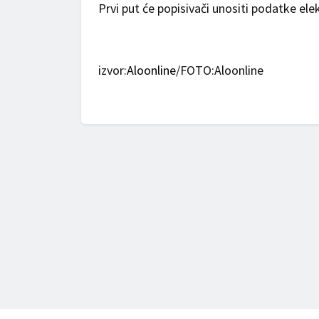
Prvi put će popisivači unositi podatke el
izvor:
Aloonline
/FOTO:Aloonline