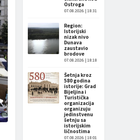
Ostroga
07.08.2026. | 18:31
Region:
Istorijski
nizak nivo
Dunava
zaustavio
brodove
07.08.2026. | 18:18
Šetnja kroz
580 godina
istorije: Grad
Bijeljina i
Turistička
organizacija
organizuju
jedinstvenu
šetnju sa
istorijskim
ličnostima
07.08.2026. | 18:01