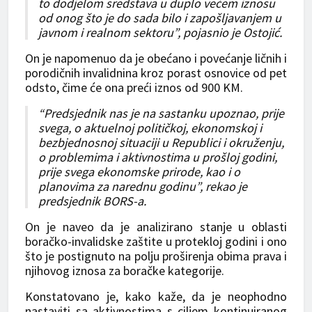
to dodjelom sredstava u duplo većem iznosu
od onog što je do sada bilo i zapošljavanjem u
javnom i realnom sektoru”, pojasnio je Ostojić.
On je napomenuo da je obećano i povećanje ličnih i
porodičnih invalidnina kroz porast osnovice od pet
odsto, čime će ona preći iznos od 900 KM.
“Predsjednik nas je na sastanku upoznao, prije
svega, o aktuelnoj političkoj, ekonomskoj i
bezbjednosnoj situaciji u Republici i okruženju,
o problemima i aktivnostima u prošloj godini,
prije svega ekonomske prirode, kao i o
planovima za narednu godinu”, rekao je
predsjednik BORS-a.
On je naveo da je analizirano stanje u oblasti
boračko-invalidske zaštite u protekloj godini i ono
što je postignuto na polju proširenja obima prava i
njihovog iznosa za boračke kategorije.
Konstatovano je, kako kaže, da je neophodno
nastaviti sa aktivnostima s ciljem kontinuiranog