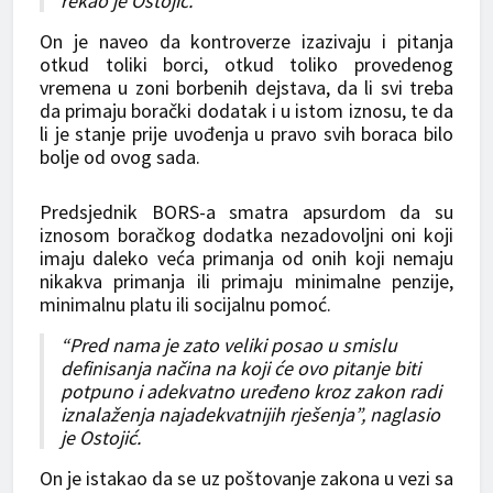
rekao je Ostojić.
On je naveo da kontroverze izazivaju i pitanja
otkud toliki borci, otkud toliko provedenog
vremena u zoni borbenih dejstava, da li svi treba
da primaju borački dodatak i u istom iznosu, te da
li je stanje prije uvođenja u pravo svih boraca bilo
bolje od ovog sada.
Predsjednik BORS-a smatra apsurdom da su
iznosom boračkog dodatka nezadovoljni oni koji
imaju daleko veća primanja od onih koji nemaju
nikakva primanja ili primaju minimalne penzije,
minimalnu platu ili socijalnu pomoć.
“Pred nama je zato veliki posao u smislu
definisanja načina na koji će ovo pitanje biti
potpuno i adekvatno uređeno kroz zakon radi
iznalaženja najadekvatnijih rješenja”, naglasio
je Ostojić.
On je istakao da se uz poštovanje zakona u vezi sa