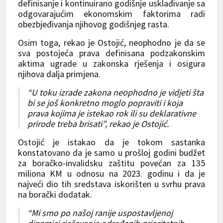
definisanje i kontinuirano godišnje usklađivanje sa
odgovarajućim ekonomskim faktorima radi
obezbjeđivanja njihovog godišnjeg rasta.
Osim toga, rekao je Ostojić, neophodno je da se
sva postojeća prava definisana podzakonskim
aktima ugrade u zakonska rješenja i osigura
njihova dalja primjena.
“U toku izrade zakona neophodno je vidjeti šta
bi se još konkretno moglo popraviti i koja
prava kojima je istekao rok ili su deklarativne
prirode treba brisati”, rekao je Ostojić.
Ostojić je istakao da je tokom sastanka
konstatovano da je samo u prošloj godini budžet
za boračko-invalidsku zaštitu povećan za 135
miliona KM u odnosu na 2023. godinu i da je
najveći dio tih sredstava iskorišten u svrhu prava
na borački dodatak.
“Mi smo po našoj ranije uspostavljenoj