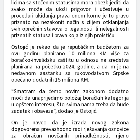
licima sa stečenim statusima mora obezbijediti da
svako može da uloži prigovor i učestvuje u
proceduri ukidanja prava onom kome je to pravo
priznato na nezakonit način s ciljem otklanjanja
svih oprečnih stavova o legalnosti ili nelegalnosti
priznatih statusa i prava koja iz njih proističu.
Ostojić je rekao da je republičkim budžetom za
ovu godinu planirano 10 miliona KM više za
boračko-invalidsku zaštitu u odnosu na sredstva
planirana na početku 2024. godine, a da im je na
nedavnom sastanku sa rukovodstvom Srpske
obećano dodatnih 15 miliona KM.
“Smatram da ćemo novim zakonom dodatno
moći da unaprijedimo položaj boračkih kategorija
u opštem interesu, što svima nama treba da bude
zadatak i obaveza”, dodao je Ostojić.
On je naveo da je izrada novog zakona
dogovorena prevashodno radi rješavanja osnovice
za obračun novčanih prinadležnosti, njeno