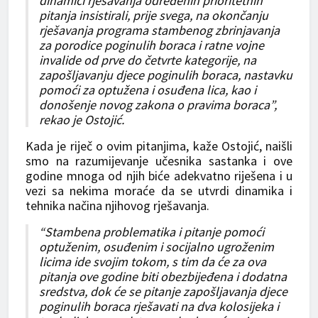
dinamici rješavanja određenih prioritetnih
pitanja insistirali, prije svega, na okončanju
rješavanja programa stambenog zbrinjavanja
za porodice poginulih boraca i ratne vojne
invalide od prve do četvrte kategorije, na
zapošljavanju djece poginulih boraca, nastavku
pomoći za optužena i osuđena lica, kao i
donošenje novog zakona o pravima boraca”,
rekao je Ostojić.
Kada je riječ o ovim pitanjima, kaže Ostojić, naišli
smo na razumijevanje učesnika sastanka i ove
godine mnoga od njih biće adekvatno riješena i u
vezi sa nekima moraće da se utvrdi dinamika i
tehnika načina njihovog rješavanja.
“Stambena problematika i pitanje pomoći
optuženim, osuđenim i socijalno ugroženim
licima ide svojim tokom, s tim da će za ova
pitanja ove godine biti obezbijeđena i dodatna
sredstva, dok će se pitanje zapošljavanja djece
poginulih boraca rješavati na dva kolosijeka i