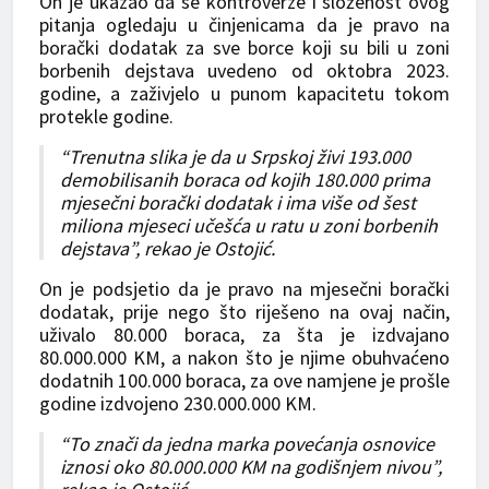
On je ukazao da se kontroverze i složenost ovog
pitanja ogledaju u činjenicama da je pravo na
borački dodatak za sve borce koji su bili u zoni
borbenih dejstava uvedeno od oktobra 2023.
godine, a zaživjelo u punom kapacitetu tokom
protekle godine.
“Trenutna slika je da u Srpskoj živi 193.000
demobilisanih boraca od kojih 180.000 prima
mjesečni borački dodatak i ima više od šest
miliona mjeseci učešća u ratu u zoni borbenih
dejstava”, rekao je Ostojić.
On je podsjetio da je pravo na mjesečni borački
dodatak, prije nego što riješeno na ovaj način,
uživalo 80.000 boraca, za šta je izdvajano
80.000.000 KM, a nakon što je njime obuhvaćeno
dodatnih 100.000 boraca, za ove namjene je prošle
godine izdvojeno 230.000.000 KM.
“To znači da jedna marka povećanja osnovice
iznosi oko 80.000.000 KM na godišnjem nivou”,