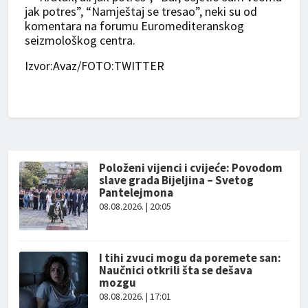
jak potres”, “Namještaj se tresao”, neki su od
komentara na forumu Euromediteranskog
seizmološkog centra.
Izvor:
Avaz
/FOTO:TWITTER
Položeni vijenci i cvijeće: Povodom
slave grada Bijeljina – Svetog
Pantelejmona
08.08.2026. | 20:05
I tihi zvuci mogu da poremete san:
Naučnici otkrili šta se dešava
mozgu
08.08.2026. | 17:01