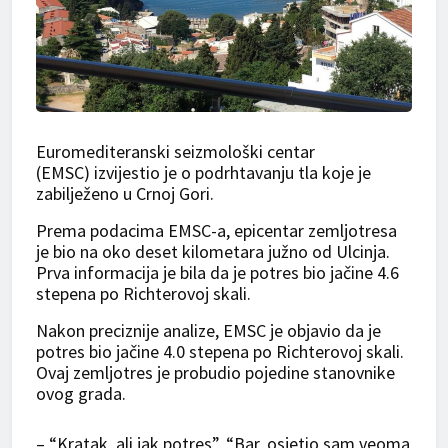
Euromediteranski seizmološki centar
(EMSC) izvijestio je o podrhtavanju tla koje je
zabilježeno u Crnoj Gori.
Prema podacima EMSC-a, epicentar zemljotresa
je bio na oko deset kilometara južno od Ulcinja.
Prva informacija je bila da je potres bio jačine 4.6
stepena po Richterovoj skali.
Nakon preciznije analize, EMSC je objavio da je
potres bio jačine 4.0 stepena po Richterovoj skali.
Ovaj zemljotres je probudio pojedine stanovnike
ovog grada.
– “Kratak, ali jak potres”, “Bar, osjetio sam veoma