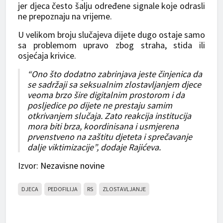
jer djeca često šalju određene signale koje odrasli
ne prepoznaju na vrijeme.
U velikom broju slučajeva dijete dugo ostaje samo
sa problemom upravo zbog straha, stida ili
osjećaja krivice.
“Ono što dodatno zabrinjava jeste činjenica da
se sadržaji sa seksualnim zlostavljanjem djece
veoma brzo šire digitalnim prostorom i da
posljedice po dijete ne prestaju samim
otkrivanjem slučaja. Zato reakcija institucija
mora biti brza, koordinisana i usmjerena
prvenstveno na zaštitu djeteta i sprečavanje
dalje viktimizacije”, dodaje Rajićeva.
Izvor:
Nezavisne novine
DJECA
PEDOFILIJA
RS
ZLOSTAVLJANJE