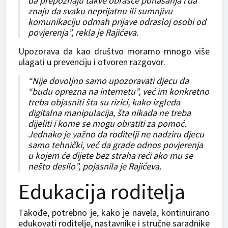
da prepoznaju takve obrasce ponašanja i da
znaju da svaku neprijatnu ili sumnjivu
komunikaciju odmah prijave odrasloj osobi od
povjerenja”, rekla je Rajićeva.
Upozorava da kao društvo moramo mnogo više
ulagati u prevenciju i otvoren razgovor.
“Nije dovoljno samo upozoravati djecu da
“budu oprezna na internetu”, već im konkretno
treba objasniti šta su rizici, kako izgleda
digitalna manipulacija, šta nikada ne treba
dijeliti i kome se mogu obratiti za pomoć.
Jednako je važno da roditelji ne nadziru djecu
samo tehnički, već da grade odnos povjerenja
u kojem će dijete bez straha reći ako mu se
nešto desilo”, pojasnila je Rajićeva.
Edukacija roditelja
Takođe, potrebno je, kako je navela, kontinuirano
edukovati roditelje, nastavnike i stručne saradnike