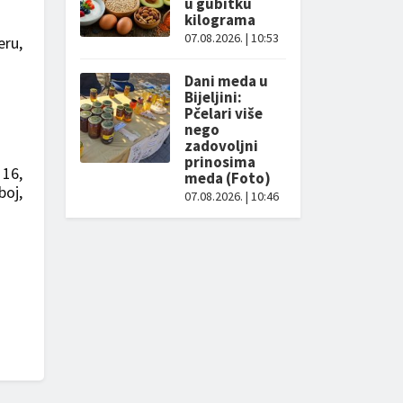
u gubitku
kilograma
07.08.2026. | 10:53
eru,
Dani meda u
Bijeljini:
Pčelari više
nego
zadovoljni
prinosima
 16,
meda (Foto)
boj,
07.08.2026. | 10:46