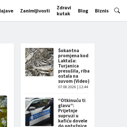
Zdravi
Najave
Zanimljivosti
Blog
Biznis
kutak
Šokantna
promjena kod
Laktaša:
Turjanica
presušila, riba
ostala na
suvom (Video)
07.08.2026. | 12:44
“Otkinuću ti
glavu”:
Prijetnje
supruzi u
kafiću dovele
do optužnice