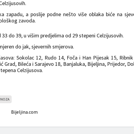
elzijusovih.
a zapadu, a poslije podne nešto više oblaka biće na sjev
rološkog zavoda.
3 do 39, u višim predjelima od 29 stepeni Celzijusovih.
umjeren do jak, sjevernih smjerova.
sova: Sokolac 12, Rudo 14, Foča i Han Pijesak 15, Ribnik
 Grad, Bileća i Sarajevo 18, Banjaluka, Bijeljina, Prijedor, Do
stepena Celzijusova.
GNOZA
Bijeljina.com