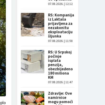
07.08.2026. | 12:12
RS: Kompanija
iz Laktaša
prijavljena za
nezakonitu
eksploataciju
šljunka
07.08.2026. | 11:58
RS: U Srpskoj
počinje
isplata
penzija,
obezbijeđeno
180 miliona
KM
07.08.2026. | 11:47
Zdravlje: Ove
namirnice
mogu pomoći
oplo