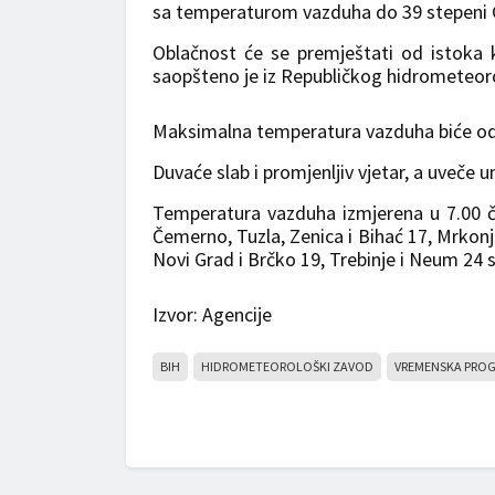
sa temperaturom vazduha do 39 stepeni C
Oblačnost će se premještati od istoka k
saopšteno je iz Republičkog hidrometeo
Maksimalna temperatura vazduha biće od 3
Duvaće slab i promjenljiv vjetar, a uveče 
Temperatura vazduha izmjerena u 7.00 ča
Čemerno, Tuzla, Zenica i Bihać 17, Mrkonjić
Novi Grad i Brčko 19, Trebinje i Neum 24 
Izvor: Agencije
BIH
HIDROMETEOROLOŠKI ZAVOD
VREMENSKA PRO