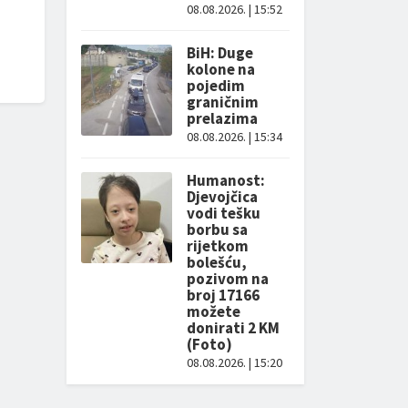
08.08.2026. | 15:52
BiH: Duge
kolone na
pojedim
graničnim
prelazima
08.08.2026. | 15:34
Humanost:
Djevojčica
vodi tešku
borbu sa
rijetkom
bolešću,
pozivom na
broj 17166
možete
donirati 2 KM
(Foto)
08.08.2026. | 15:20