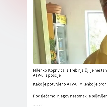
Milenko Koprivica iz Trebinja čiji je nesta
ATV-u iz policije.
Kako je potvrđeno ATV-u, Milenko je prona
Podsjećamo, njegov nestanak je prijavljen 
Izvor: ATV