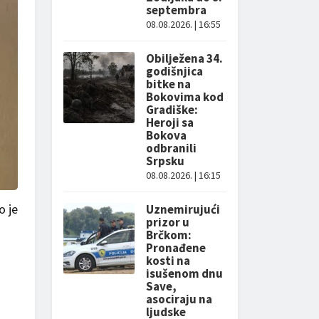
septembra
08.08.2026. | 16:55
Obilježena 34.
godišnjica
bitke na
Bokovima kod
Gradiške:
Heroji sa
Bokova
odbranili
Srpsku
08.08.2026. | 16:15
o je
Uznemirujući
prizor u
Brčkom:
Pronađene
kosti na
isušenom dnu
Save,
asociraju na
ljudske