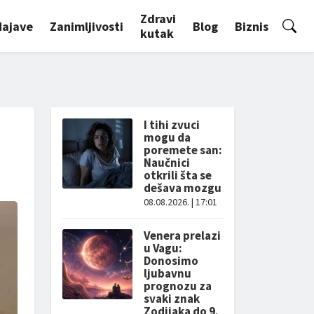
Zdravi
Najave
Zanimljivosti
Blog
Biznis
kutak
I tihi zvuci
mogu da
poremete san:
Naučnici
otkrili šta se
dešava mozgu
08.08.2026. | 17:01
Venera prelazi
u Vagu:
Donosimo
ljubavnu
prognozu za
svaki znak
Zodijaka do 9.