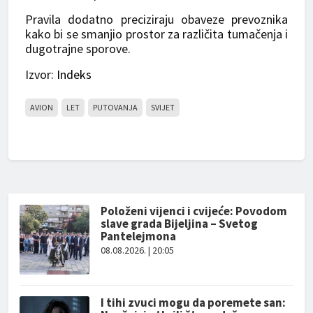
Pravila dodatno preciziraju obaveze prevoznika
kako bi se smanjio prostor za različita tumačenja i
dugotrajne sporove.
Izvor:
Indeks
AVION
LET
PUTOVANJA
SVIJET
Položeni vijenci i cvijeće: Povodom
slave grada Bijeljina – Svetog
Pantelejmona
08.08.2026. | 20:05
I tihi zvuci mogu da poremete san: