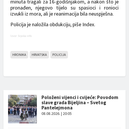
minuta tragali za 16-godišnjakom, a nakon što je
pronađen, njegovo tijelo su spasioci i ronioci
izvukli iz mora, ali je reanimacija bila neuspješna.
Policija je naložila obdukciju, piše Index.
Izvor: Srpska info
HRONIKA
HRVATSKA
POLICIJA
Položeni vijenci i cvijeće: Povodom
slave grada Bijeljina – Svetog
Pantelejmona
08.08.2026. | 20:05