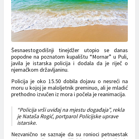
Šesnaestogodišnji tinejdžer utopio se danas
popodne na poznatom kupalištu “Mornar” u Puli,
javila je istarska policija i dodala da je riječ o
njemačkom državljaninu.
Policija je oko 15.50 dobila dojavu o nesreći na
moru u kojoj je maloljetnik preminuo, ali je mladić
prethodno izvučen iz mora i počela je reanimacija.
“Policija vrši uviđaj na mjestu događaja”, rekla
je Nataša Rogić, portparol Policijske uprave
istarske.
Nezvanično se saznaje da su ronioci petnaestak