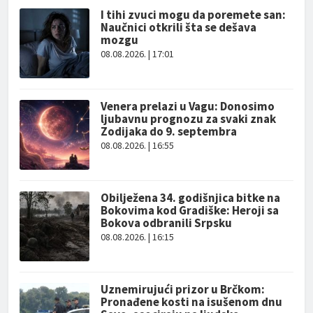
I tihi zvuci mogu da poremete san:
Naučnici otkrili šta se dešava
mozgu
08.08.2026. | 17:01
Venera prelazi u Vagu: Donosimo
ljubavnu prognozu za svaki znak
Zodijaka do 9. septembra
08.08.2026. | 16:55
Obilježena 34. godišnjica bitke na
Bokovima kod Gradiške: Heroji sa
Bokova odbranili Srpsku
08.08.2026. | 16:15
Uznemirujući prizor u Brčkom:
Pronađene kosti na isušenom dnu