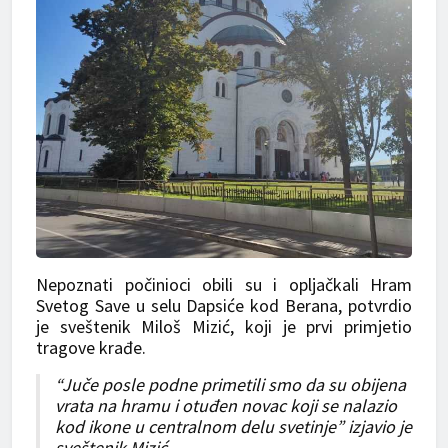
Nepoznati počinioci obili su i opljačkali Hram
Svetog Save u selu Dapsiće kod Berana, potvrdio
je sveštenik Miloš Mizić, koji je prvi primjetio
tragove krađe.
“Juče posle podne primetili smo da su obijena
vrata na hramu i otuđen novac koji se nalazio
kod ikone u centralnom delu svetinje” izjavio je
sveštenik Mizić.