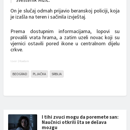
On je slučaj odmah prijavio beranskoj policiji, koja
je izašla na teren i sačinila izvještaj.
Prema dostupnim informacijama, lopovi su
provalili vrata hrama, a zatim uzeli novac koji su
vjernici ostavili pored ikone u centralnom dijelu
crkve.
Izvor: 24sedam
BEOGRAD
PLJAČKA
SRBIJA
I tihi zvuci mogu da poremete san:
Naučnici otkrili šta se dešava
mozgu