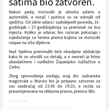
satima bio zatvoren.
Nakon pada, motocikl je silovito udario u
automobil, a vozač i putnica su se odvojili od
sjedišta. Od siline udara i zadobijenih povreda, 31-
godišnjak i 27-godišnjakinja su preminuli na licu
mjesta. Koliko je udarac bio razoran pokazuju i
svjedočenja sa terena prema kojima se motocikl
raspao na više dijelova.
Nad tijelima preminulih biće obavljene obdukcije
kako bi se utvrdili svi detalji, a o nesreći je hitno
obaviješteno i nadležno Županijsko tužilaštvo u
Zadru.
Zbog sprovođenja uviđaja, ovaj dio Jadranske
magistrale u Murvici bio je potpuno zatvoren za
sav saobraćaj od 15:45 do 19:23, a vozila su
preusmjeravana na obilazne pravce, prenosi Blic.
Izvor: Srpska info