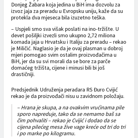
Donjeg Žabara koja jedina u BiH ima dozvolu za
izvoz jaja za preradu u Evropsku uniju, kaže da su
protekla dva mjeseca bila izuzetno teška.
– Uspjeli smo sva višak poslati na ino-tržište. U
devet pošiljki izvezli smo ukupno 2,72 miliona
komada jaja u Hrvatsku i Italiju za preradu – rekao
je Miličić. Naglasio je da je ovaj plasman u dobroj
mjeri pomogao svim ostalim proizvođačima u
BiH, jer da su svi morali da se bore za parče
domaćeg tržišta, cijene i minusi bili bi još
drastičniji.
Predsjednik Udruženja peradara RS Đuro Cvijić
rekao je da proizvođači nisu u zavidnom položaju.
– Hrana je skupa, a na ovakvim vrućinama pile
sporo napreduje, tako da se nemamo baš sa
čim pohvaliti – rekao je Cvijić i dodao da se
cijena pilećeg mesa žive vage kreće od tri do tri
i po marke po kilogramu.