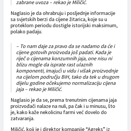
zabrane uvoza – rekao je Miličić.
Naglasio je da ohrabruju i posljednje informacije
sa svjetskih berzi da cijene žitarica, koje su u
proteklom periodu dostigle istorijski maksimum,
polako padaju.
– To nam daje za pravo da se nadamo da će i
cijene gotovih proizvoda još padati. Kada je
riječ o cijenama konzumnih jaja, one nisu ni
blizu mogle da isprate rast ulaznih
komponenti, imajući u vidu i višak proizvodnje
na cijelom području BiH, tako da tek u drugom
dijelu godine očekujemo normalizaciju cijena
jaja – rekao je Miličić.
Naglasio je da se, prema trenutnim cijenama jaja
proizvođači nalaze na nuli, pa čak i u minusu, što
je, kako kaže nekolicinu farmi već dovelo do
zatvaranja.
Miličić, koji je i direktor kompanije “Agreks” iz