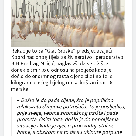
Rekao je to za “Glas Srpske” predsjedavajući
Koordinacionog tijela za živinarstvo i peradarstvo
BiH Predrag Miličić, naglasivši da se tržište
donekle smirilo u odnosu na proljeće kada je
došlo do enormnog rasta cijene piletine te je
kilogram pilećeg bijelog mesa koštao i do 16
maraka.
– Došlo je do pada cijena, što je poprilično
relaksiralo džepove potrošača. To je posljedica,
prije svega, veoma siromašnog tržišta i pada
prometa. Osim toga, došlo je do poboljšanja
situacije i kada je riječ o proizvodnji stočne
hrane, s obzirom na to da su ukinute potpune