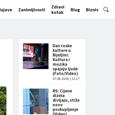
Zdravi
Najave
Zanimljivosti
Blog
Biznis
kutak
Dan ruske
kulture u
Bijeljini:
Kultura i
muzika
spajaju ljude
(Foto/Video)
07.08.2026. | 22:17
RS: Cijene
dizela
divljaju, stiže
novo
poskupljenje
(Video)