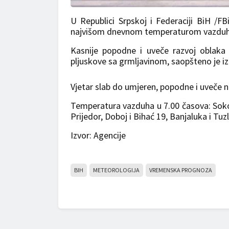
U Republici Srpskoj i Federaciji BiH /F
najvišom dnevnom temperaturom vazduha i
Kasnije popodne i uveče razvoj oblaka
pljuskove sa grmljavinom, saopšteno je 
Vjetar slab do umjeren, popodne i uveče n
Temperatura vazduha u 7.00 časova: Sokolac
Prijedor, Doboj i Bihać 19, Banjaluka i Tu
Izvor: Agencije
BIH
METEOROLOGIJA
VREMENSKA PROGNOZA