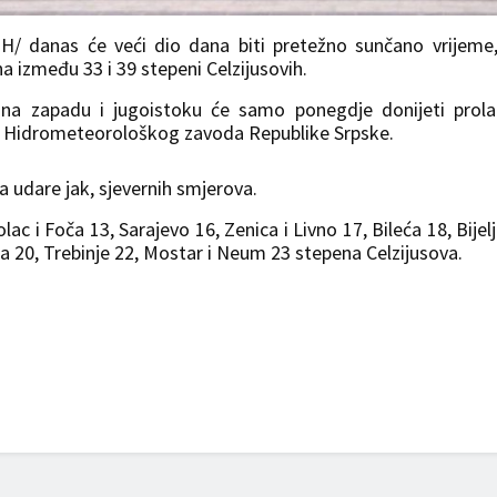
BiH/ danas će veći dio dana biti pretežno sunčano vrijeme
zmeđu 33 i 39 stepeni Celzijusovih.
 na zapadu i jugoistoku će samo ponegdje donijeti prol
iz Hidrometeorološkog zavoda Republike Srpske.
a udare jak, sjevernih smjerova.
 i Foča 13, Sarajevo 16, Zenica i Livno 17, Bileća 18, Bijelj
zla 20, Trebinje 22, Mostar i Neum 23 stepena Celzijusova.