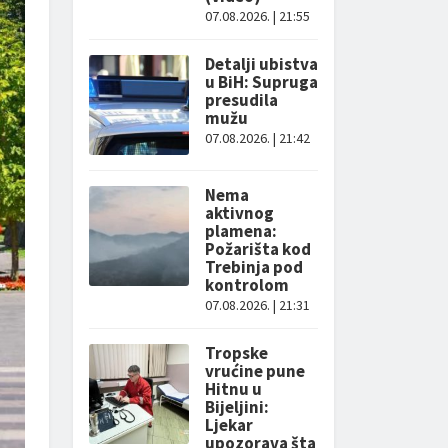
07.08.2026. | 21:55
Detalji ubistva
u BiH: Supruga
presudila
mužu
07.08.2026. | 21:42
Nema
aktivnog
plamena:
Požarišta kod
Trebinja pod
kontrolom
07.08.2026. | 21:31
Tropske
vrućine pune
Hitnu u
Bijeljini:
Ljekar
upozorava šta