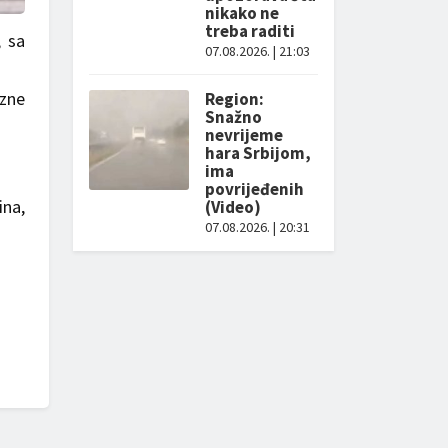
nikako ne
treba raditi
, sa
07.08.2026. | 21:03
azne
Region:
Snažno
nevrijeme
hara Srbijom,
ima
povrijeđenih
ina,
(Video)
07.08.2026. | 20:31