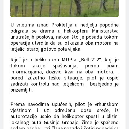
U vrletima iznad Prokletija u ned‌jelju popodne
odigrala se drama u helikopteru Ministarstva
unutrašnjih poslova, nakon što je posada tokom
operacije utvrdila da su otkazala oba motora na
letjelici staroj gotovo pola vijeka.
Riječ je o helikopteru MUP-a „Bell 212“, koji je
tokom akcije spašavanja, prema prvim
informacijama, doživio kvar na oba motora. I
pored izuzetno teške situacije, pilot je uspio
zadržati kontrolu nad letjelicom i bezbjedno je
prizemljiti.
Prema navodima upućenih, pilot je vrhunskom
vještinom i uz određenu dozu sreće, iz
autorotacije uspio da helikopter spusti u blizini
lokalnog puta Gusinje–Grebaje, čime je spašeno
sedam osoba – tri člana posade i četiri pripadnika