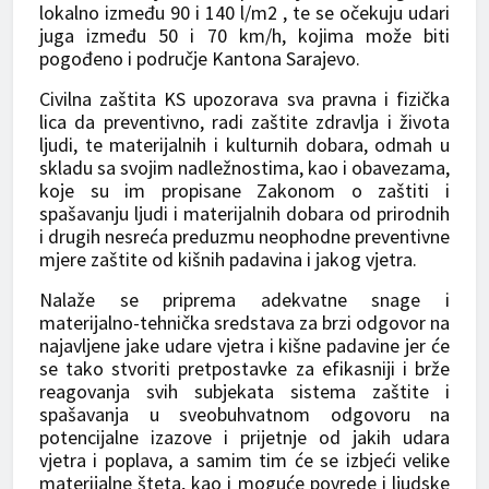
lokalno između 90 i 140 l/m2 , te se očekuju udari
juga između 50 i 70 km/h, kojima može biti
pogođeno i područje Kantona Sarajevo.
Civilna zaštita KS upozorava sva pravna i fizička
lica da preventivno, radi zaštite zdravlja i života
ljudi, te materijalnih i kulturnih dobara, odmah u
skladu sa svojim nadležnostima, kao i obavezama,
koje su im propisane Zakonom o zaštiti i
spašavanju ljudi i materijalnih dobara od prirodnih
i drugih nesreća preduzmu neophodne preventivne
mjere zaštite od kišnih padavina i jakog vjetra.
Nalaže se priprema adekvatne snage i
materijalno-tehnička sredstava za brzi odgovor na
najavljene jake udare vjetra i kišne padavine jer će
se tako stvoriti pretpostavke za efikasniji i brže
reagovanja svih subjekata sistema zaštite i
spašavanja u sveobuhvatnom odgovoru na
potencijalne izazove i prijetnje od jakih udara
vjetra i poplava, a samim tim će se izbjeći velike
materijalne šteta, kao i moguće povrede i ljudske