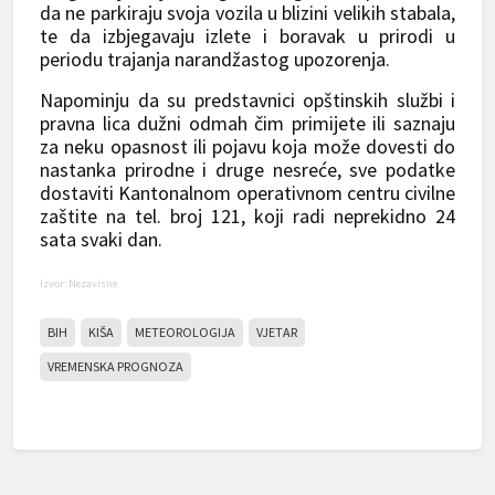
da ne parkiraju svoja vozila u blizini velikih stabala,
te da izbjegavaju izlete i boravak u prirodi u
periodu trajanja narandžastog upozorenja.
Napominju da su predstavnici opštinskih službi i
pravna lica dužni odmah čim primijete ili saznaju
za neku opasnost ili pojavu koja može dovesti do
nastanka prirodne i druge nesreće, sve podatke
dostaviti Kantonalnom operativnom centru civilne
zaštite na tel. broj 121, koji radi neprekidno 24
sata svaki dan.
Izvor: Nezavisne
BIH
KIŠA
METEOROLOGIJA
VJETAR
VREMENSKA PROGNOZA