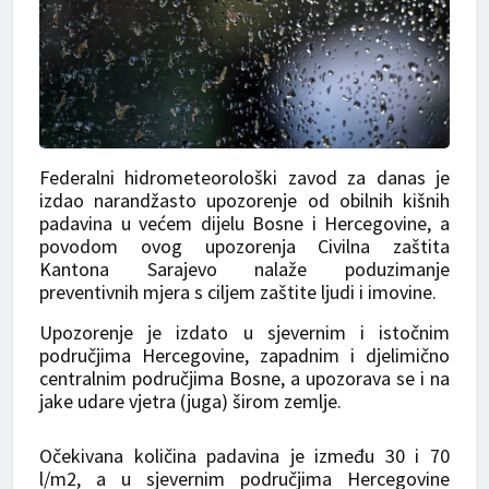
Federalni hidrometeorološki zavod za danas je
izdao narandžasto upozorenje od obilnih kišnih
padavina u većem dijelu Bosne i Hercegovine, a
povodom ovog upozorenja Civilna zaštita
Kantona Sarajevo nalaže poduzimanje
preventivnih mjera s ciljem zaštite ljudi i imovine.
Upozorenje je izdato u sjevernim i istočnim
područjima Hercegovine, zapadnim i djelimično
centralnim područjima Bosne, a upozorava se i na
jake udare vjetra (juga) širom zemlje.
Očekivana količina padavina je između 30 i 70
l/m2, a u sjevernim područjima Hercegovine