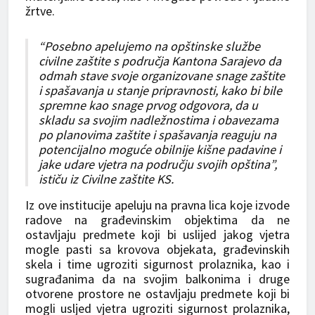
žrtve.
“Posebno apelujemo na opštinske službe
civilne zaštite s područja Kantona Sarajevo da
odmah stave svoje organizovane snage zaštite
i spašavanja u stanje pripravnosti, kako bi bile
spremne kao snage prvog odgovora, da u
skladu sa svojim nadležnostima i obavezama
po planovima zaštite i spašavanja reaguju na
potencijalno moguće obilnije kišne padavine i
jake udare vjetra na području svojih opština”,
ističu iz Civilne zaštite KS.
Iz ove institucije apeluju na pravna lica koje izvode
radove na građevinskim objektima da ne
ostavljaju predmete koji bi uslijed jakog vjetra
mogle pasti sa krovova objekata, građevinskih
skela i time ugroziti sigurnost prolaznika, kao i
sugrađanima da na svojim balkonima i druge
otvorene prostore ne ostavljaju predmete koji bi
mogli usljed vjetra ugroziti sigurnost prolaznika,