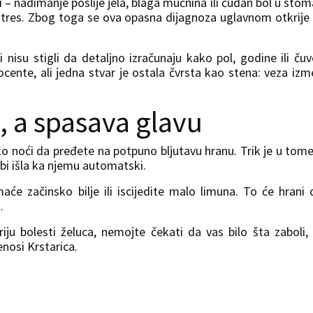
i – nadimanje poslije jela, blaga mučnina ili čudan bol u sto
i stres. Zbog toga se ova opasna dijagnoza uglavnom otkrije
ji nisu stigli da detaljno izračunaju kako pol, godine ili ču
rocente, ali jedna stvar je ostala čvrsta kao stena: veza iz
, a spasava glavu
o noći da pređete na potpuno bljutavu hranu. Trik je u tom
 bi išla ka njemu automatski.
aće začinsko bilje ili iscijedite malo limuna. To će hrani 
.
iju bolesti želuca, nemojte čekati da vas bilo šta zaboli,
enosi Krstarica.