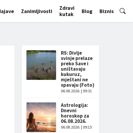
Zdravi
Najave
Zanimljivosti
Blog
Biznis
kutak
RS: Divlje
svinje prelaze
preko Save i
uništavaju
kukuruz,
mještani ne
spavaju (Foto)
06.08.2026. | 09:31
Astrologija:
Dnevni
horoskop za
06.08.2026.
06.08.2026. | 09:15