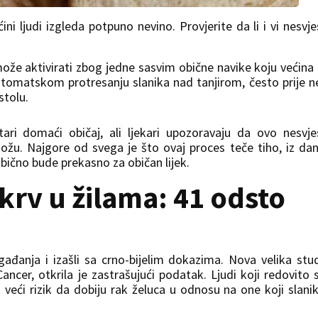
ni ljudi izgleda potpuno nevino. Provjerite da li i vi nesvj
ože aktivirati zbog jedne sasvim obične navike koju većina
automatskom protresanju slanika nad tanjirom, često prije 
stolu.
ri domaći običaj, ali ljekari upozoravaju da ovo nesvj
kožu. Najgore od svega je što ovaj proces teče tiho, iz da
ično bude prekasno za običan lijek.
 krv u žilama: 41 odsto
ađanja i izašli sa crno-bijelim dokazima. Nova velika stud
ncer, otkrila je zastrašujući podatak. Ljudi koji redovito 
 veći rizik da dobiju rak želuca u odnosu na one koji slani