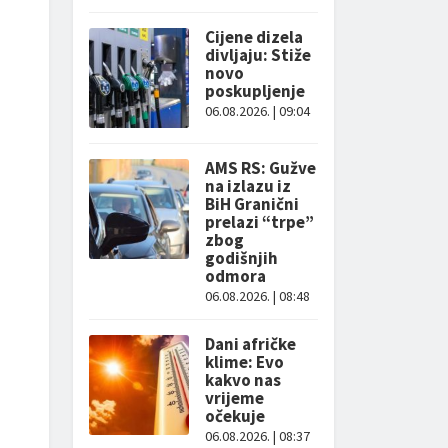
Cijene dizela
divljaju: Stiže
novo
poskupljenje
06.08.2026. | 09:04
AMS RS: Gužve
na izlazu iz
BiH Granični
prelazi “trpe”
zbog
godišnjih
odmora
06.08.2026. | 08:48
Dani afričke
klime: Evo
kakvo nas
vrijeme
očekuje
06.08.2026. | 08:37