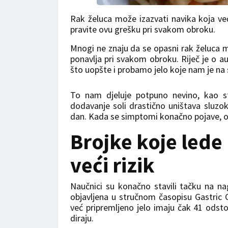
Rak želuca može izazvati navika koja veći
pravite ovu grešku pri svakom obroku.
Mnogi ne znaju da se opasni rak želuca m
ponavlja pri svakom obroku. Riječ je o 
što uopšte i probamo jelo koje nam je na 
To nam djeluje potpuno nevino, kao sta
dodavanje soli drastično uništava sluzo
dan. Kada se simptomi konačno pojave, ob
Brojke koje lede
veći rizik
Naučnici su konačno stavili tačku na nag
objavljena u stručnom časopisu Gastric Ca
već pripremljeno jelo imaju čak 41 odsto
diraju.