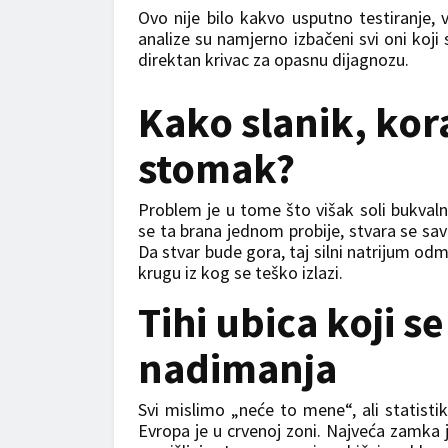
Ovo nije bilo kakvo usputno testiranje, v
analize su namjerno izbačeni svi oni koji 
direktan krivac za opasnu dijagnozu.
Kako slanik, kor
stomak?
Problem je u tome što višak soli bukvalno
se ta brana jednom probije, stvara se sav
Da stvar bude gora, taj silni natrijum odm
krugu iz kog se teško izlazi.
Tihi ubica koji se
nadimanja
Svi mislimo „neće to mene“, ali statisti
Evropa je u crvenoj zoni. Najveća zamka 