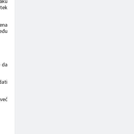
maku
 tek
vena
među
e da
dati
 već