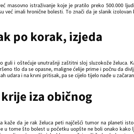
eć masovno istraživanje koje je pratilo preko 500.000 ljudi
su već imali hronične bolesti. To znači da je slanik izolovan
ak po korak, izjeda
 guli i oštećuje unutrašnji zaštitni sloj sluzokože želuca. 
ršeno tlo da se opasne, maligne ćelije prime i počnu da divlj
ah udara i na krvni pritisak, pa se cijelo tijelo nađe u začar
 krije iza običnog
ka kaže da je rak želuca peti najčešći tumor na planeti ist
je u tome što bolest u početku uopšte ne boli onako kako l