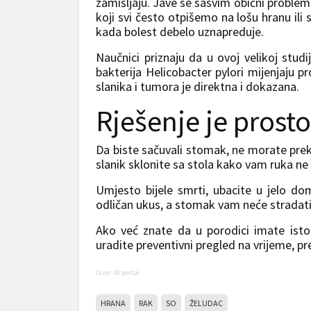
zamišljaju. Jave se sasvim obični problem
koji svi često otpišemo na lošu hranu il
kada bolest debelo uznapreduje.
Naučnici priznaju da u ovoj velikoj studi
bakterija Helicobacter pylori mijenjaju p
slanika i tumora je direktna i dokazana.
Rješenje je prosto
Da biste sačuvali stomak, ne morate prek
slanik sklonite sa stola kako vam ruka ne
Umjesto bijele smrti, ubacite u jelo dom
odličan ukus, a stomak vam neće stradati
Ako već znate da u porodici imate istor
uradite preventivni pregled na vrijeme, pr
Izvor: Bl portal
HRANA
RAK
SO
ŽELUDAC