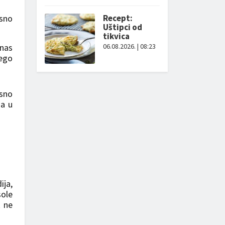
esno
Recept:
Uštipci od
tikvica
 nas
06.08.2026. | 08:23
nego
esno
na u
ija,
sole
k ne