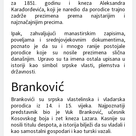
za 1851. godinu i kneza Aleksandra
Karađorđevića, koji je naredio da porodice trajno
zadrže prezimena prema najstarijim i
najznačajnijim precima.
Ipak, zahvaljujući manastirskim zapisima,
poveljama i srednjovjekovnim dokumentima,
poznato je da su i mnogo ranije postojale
porodice koje su nosile prezimena slična
današnjim. Upravo su ta imena ostala upisana u
istoriji kao simbol srpske vlasti, plemstva i
državnosti.
Branković
Brankovići su srpska vlastelinska i vladarska
porodica iz 14. i 15. vijeka. Najpoznatiji
predstavnik bio je Vuk Branković, učesnik
Kosovskog boja i zet kneza Lazara. Kasnije su
nosili titulu despota, a istorija bilježi da su vladali i
kao samostalni gospodari i kao turski vazali.