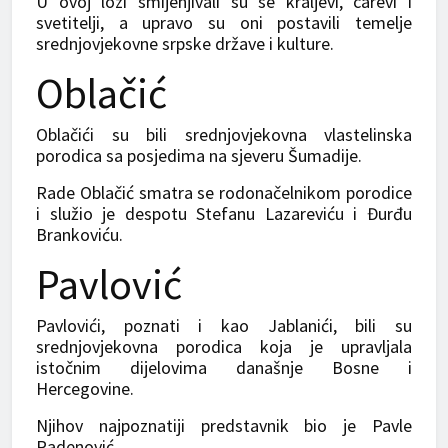
U ovoj lozi smijenjivali su se kraljevi, carevi i
svetitelji, a upravo su oni postavili temelje
srednjovjekovne srpske države i kulture.
Oblačić
Oblačići su bili srednjovjekovna vlastelinska
porodica sa posjedima na sjeveru Šumadije.
Rade Oblačić smatra se rodonačelnikom porodice
i služio je despotu Stefanu Lazareviću i Đurđu
Brankoviću.
Pavlović
Pavlovići, poznati i kao Jablanići, bili su
srednjovjekovna porodica koja je upravljala
istočnim dijelovima današnje Bosne i
Hercegovine.
Njihov najpoznatiji predstavnik bio je Pavle
Radenović.