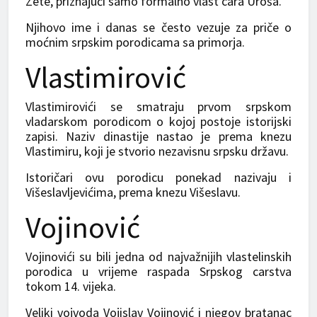
Zete, priznajući samo formalno vlast cara Uroša.
Njihovo ime i danas se često vezuje za priče o
moćnim srpskim porodicama sa primorja.
Vlastimirović
Vlastimirovići se smatraju prvom srpskom
vladarskom porodicom o kojoj postoje istorijski
zapisi. Naziv dinastije nastao je prema knezu
Vlastimiru, koji je stvorio nezavisnu srpsku državu.
Istoričari ovu porodicu ponekad nazivaju i
Višeslavljevićima, prema knezu Višeslavu.
Vojinović
Vojinovići su bili jedna od najvažnijih vlastelinskih
porodica u vrijeme raspada Srpskog carstva
tokom 14. vijeka.
Veliki vojvoda Vojislav Vojinović i njegov bratanac