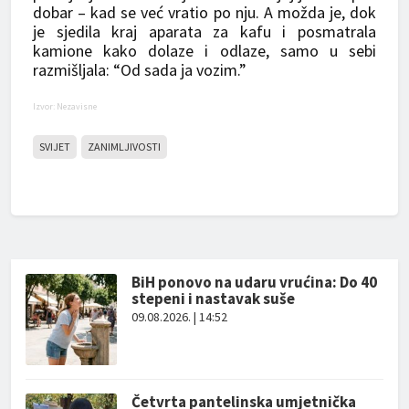
dobar – kad se već vratio po nju. A možda je, dok
je sjedila kraj aparata za kafu i posmatrala
kamione kako dolaze i odlaze, samo u sebi
razmišljala: “Od sada ja vozim.”
Izvor: Nezavisne
SVIJET
ZANIMLJIVOSTI
BiH ponovo na udaru vrućina: Do 40
stepeni i nastavak suše
09.08.2026. | 14:52
Četvrta pantelinska umjetnička