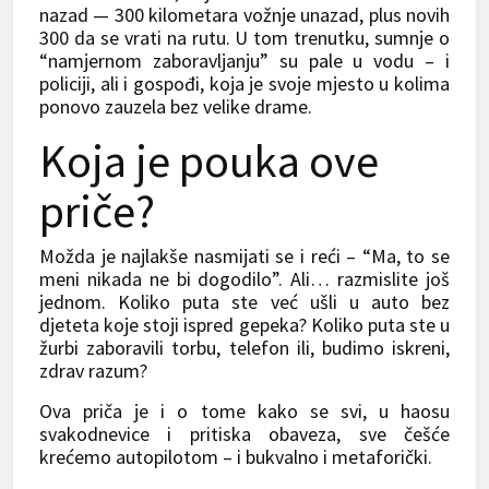
nazad — 300 kilometara vožnje unazad, plus novih
300 da se vrati na rutu. U tom trenutku, sumnje o
“namjernom zaboravljanju” su pale u vodu – i
policiji, ali i gospođi, koja je svoje mjesto u kolima
ponovo zauzela bez velike drame.
Koja je pouka ove
priče?
Možda je najlakše nasmijati se i reći – “Ma, to se
meni nikada ne bi dogodilo”. Ali… razmislite još
jednom. Koliko puta ste već ušli u auto bez
djeteta koje stoji ispred gepeka? Koliko puta ste u
žurbi zaboravili torbu, telefon ili, budimo iskreni,
zdrav razum?
Ova priča je i o tome kako se svi, u haosu
svakodnevice i pritiska obaveza, sve češće
krećemo autopilotom – i bukvalno i metaforički.