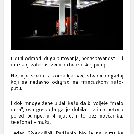
Ljetni odmori, duga putovanja, nenaspavanost… i
muž koji zaboravi ženu na benzinskoj pumpi.
Ne, nije scena iz komedije, već stvarni događaj
koji se nedavno odigrao na francuskom auto-
putu.
I dok mnoge žene u šali kažu da bi voljele “malo
mira”, ova gospođa ga je dobila – ali na betonu
pored pumpe, u 4 ujutru, i to bez novčanika,
telefona i – muža.
Jedan 62-godišnji Parižanin bio je na putu ka