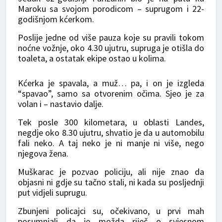
Maroku sa svojom porodicom – suprugom i 22-
godišnjom kćerkom.
Poslije jedne od više pauza koje su pravili tokom
noćne vožnje, oko 4.30 ujutru, supruga je otišla do
toaleta, a ostatak ekipe ostao u kolima.
Kćerka je spavala, a muž… pa, i on je izgleda
“spavao”, samo sa otvorenim očima. Sjeo je za
volan i – nastavio dalje.
Tek posle 300 kilometara, u oblasti Landes,
negdje oko 8.30 ujutru, shvatio je da u automobilu
fali neko. A taj neko je ni manje ni više, nego
njegova žena.
Muškarac je pozvao policiju, ali nije znao da
objasni ni gdje su tačno stali, ni kada su posljednji
put vidjeli suprugu.
Zbunjeni policajci su, očekivano, u prvi mah
posumnjali da je možda riječ o svjesnom