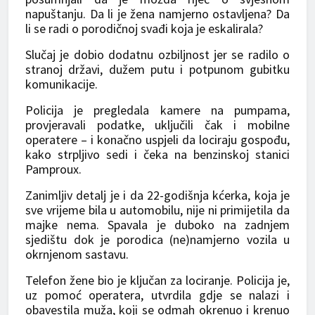
napuštanju. Da li je žena namjerno ostavljena? Da
li se radi o porodičnoj svađi koja je eskalirala?
Slučaj je dobio dodatnu ozbiljnost jer se radilo o
stranoj državi, dužem putu i potpunom gubitku
komunikacije.
Policija je pregledala kamere na pumpama,
provjeravali podatke, uključili čak i mobilne
operatere – i konačno uspjeli da lociraju gospođu,
kako strpljivo sedi i čeka na benzinskoj stanici
Pamproux.
Zanimljiv detalj je i da 22-godišnja kćerka, koja je
sve vrijeme bila u automobilu, nije ni primijetila da
majke nema. Spavala je duboko na zadnjem
sjedištu dok je porodica (ne)namjerno vozila u
okrnjenom sastavu.
Telefon žene bio je ključan za lociranje. Policija je,
uz pomoć operatera, utvrdila gdje se nalazi i
obavestila muža, koji se odmah okrenuo i krenuo