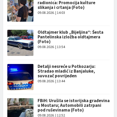
radionica: Promocija kulture
slikanja i crtanja (Foto)
09.08.2026. | 14:03
Oldtajmer klub „Bijeljina“: Šesta
Pantelinska izložba oldtajmera
(Foto)
09.08.2026. | 13:54
Detalji nesreće u Potkozarju:
Stradao mladić iz Banjaluke,
suvozač povrijeđen
09.08.2026. | 13:44
FBiH: Urušila se istorijska građevina
u Mostaru; Automobili zatrpani
pod ruševinama (Foto)
09.08.2026. | 12:52