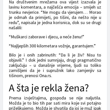
Na društvenim mrežama ova vijest izazvala je
lavinu komentara, a najčešća emocija – smijeh uz
trunku nevjerice. “Ne mogu da vjerujem… Morao
je odmah da primijeti, po tišini, da nešto nije u
redu”, napisala je jedna korisnica, dok su se drugi
našalili:
“Muškarci zaborave i djecu, a neće ženu!”
“Najljepših 300 kilometara vožnje, garantujem.”
Bilo je i onih zabrinutih: “Da li je živ? Nisu to
objavili.” I dok jedni sumnjaju, drugi pragmatično
zaključuju – u današnje vrijeme, ljudi su toliko
zamišljeni da je i supružnik lako zamjenjiv sa
tišinom, prenosi
Ona.rs
.
A šta je rekla žena?
Prema izvještajima, gospođa se nije naljutila.
Možda je to bio tih par sati mira koje svi potajno
priželjkujemo. Možda je shvatila da joj je muž ipak