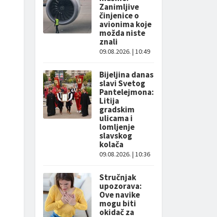
Zanimljive
činjenice o
avionima koje
možda niste
znali
09.08.2026. | 10:49
Bijeljina danas
slavi Svetog
Pantelejmona:
Litija
gradskim
ulicama i
lomljenje
slavskog
kolača
09.08.2026. | 10:36
Stručnjak
upozorava:
Ove navike
mogu biti
okidač za