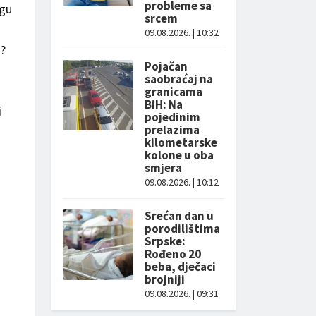
probleme sa
ogu
srcem
09.08.2026. | 10:32
a?
Pojačan
saobraćaj na
granicama
BiH: Na
i
pojedinim
prelazima
kilometarske
kolone u oba
smjera
09.08.2026. | 10:12
Srećan dan u
porodilištima
Srpske:
Rođeno 20
beba, dječaci
brojniji
09.08.2026. | 09:31