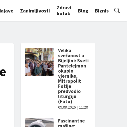
Zdravi
Najave
Zanimljivosti
Blog
Biznis
kutak
Velika
svečanost u
Bijeljini: Sveti
Pantelejmon
te
okupio
vjernike,
Mitropolit
Fotije
predvodio
liturgiju
(Foto)
09.08.2026. | 11:20
Fascinantne
mašine: