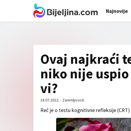
Najnovije
Ovaj najkraći t
niko nije uspio 
vi?
18.07.2022. - Zanimljivosti
Reč je o testu kognitivne refleksije (CRT)