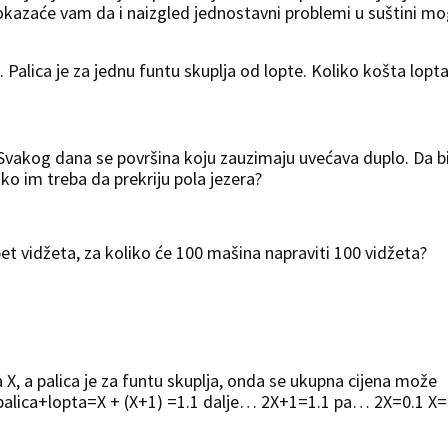
pokazaće vam da i naizgled jednostavni problemi u suštini m
i. Palica je za jednu funtu skuplja od lopte. Koliko košta lopt
. Svakog dana se površina koju zauzimaju uvećava duplo. Da b
liko im treba da prekriju pola jezera?
et vidžeta, za koliko će 100 mašina napraviti 100 vidžeta?
 X, a palica je za funtu skuplja, onda se ukupna cijena može
 palica+lopta=X + (X+1) =1.1 dalje… 2X+1=1.1 pa… 2X=0.1 X=