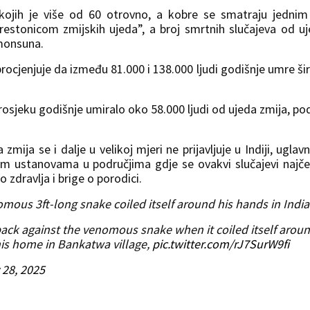
d kojih je više od 60 otrovno, a kobre se smatraju jedni
prestonicom zmijskih ujeda”, a broj smrtnih slučajeva od u
monsuna.
rocjenjuje da između 81.000 i 138.000 ljudi godišnje umre š
prosjeku godišnje umiralo oko 58.000 ljudi od ujeda zmija, po
mija se i dalje u velikoj mjeri ne prijavljuje u Indiji, ugla
m ustanovama u područjima gdje se ovakvi slučajevi najč
o zdravlja i brige o porodici.
omous 3ft-long snake coiled itself around his hands in India
ack against the venomous snake when it coiled itself arou
his home in Bankatwa village,
pic.twitter.com/rJ7SurW9fi
 28, 2025