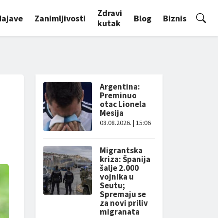
Zdravi
Najave
Zanimljivosti
Blog
Biznis
kutak
Argentina:
Preminuo
otac Lionela
Mesija
08.08.2026. | 15:06
Migrantska
kriza: Španija
šalje 2.000
vojnika u
Seutu;
Spremaju se
za novi priliv
migranata