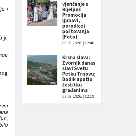
vjenčanje u
ju i
Bijeljini:
Promocija
ljubavi,
porodice i
poštovanja
(Foto)
žnju
08.08.2026. | 12:40
umar
Krsna slava:
Zvornik danas
slavi Svetu
brog
Petku Trnovu;
Dodik uputio
čestitku
građanima
08.08.2026. | 12:19
rvni
gana
abm,
bilo