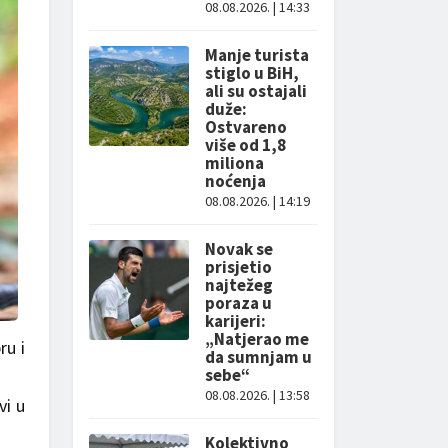
08.08.2026. | 14:33
Manje turista
stiglo u BiH,
ali su ostajali
duže:
Ostvareno
više od 1,8
miliona
noćenja
08.08.2026. | 14:19
Novak se
prisjetio
najtežeg
poraza u
karijeri:
„Natjerao me
ru i
da sumnjam u
sebe“
08.08.2026. | 13:58
vi u
Kolektivno