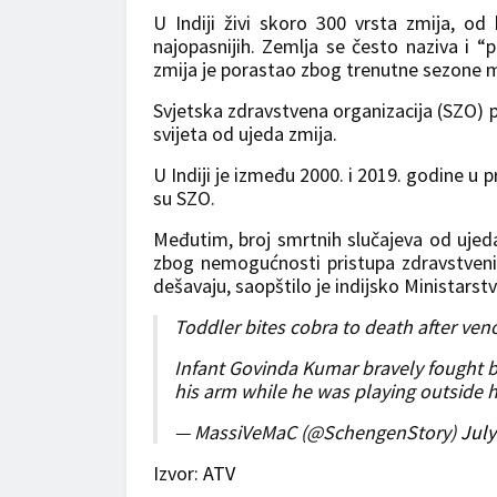
U Indiji živi skoro 300 vrsta zmija, o
najopasnijih. Zemlja se često naziva i “
zmija je porastao zbog trenutne sezone 
Svjetska zdravstvena organizacija (SZO) p
svijeta od ujeda zmija.
U Indiji je između 2000. i 2019. godine u 
su SZO.
Međutim, broj smrtnih slučajeva od ujeda z
zbog nemogućnosti pristupa zdravstveni
dešavaju, saopštilo je indijsko Ministarstv
Toddler bites cobra to death after ven
Infant Govinda Kumar bravely fought b
his arm while he was playing outside 
— MassiVeMaC (@SchengenStory)
July
Izvor:
ATV