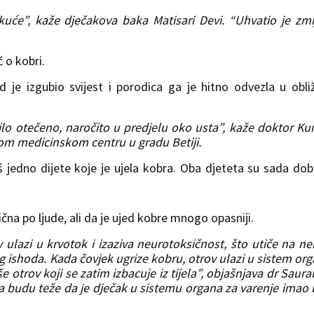
kuće”, kaže dječakova baka Matisari Devi. “Uhvatio je zmi
č o kobri.
 je izgubio svijest i porodica ga je hitno odvezla u obli
bilo otečeno, naročito u predjelu oko usta”, kaže doktor K
vnom medicinskom centru u gradu Betiji.
š jedno dijete koje je ujela kobra. Oba djeteta su sada do
ična po ljude, ali da je ujed kobre mnogo opasniji.
ulazi u krvotok i izaziva neurotoksičnost, što utiče na ne
ishoda. Kada čovjek ugrize kobru, otrov ulazi u sistem or
e otrov koji se zatim izbacuje iz tijela”, objašnjava dr Saur
 budu teže da je dječak u sistemu organa za varenje imao 