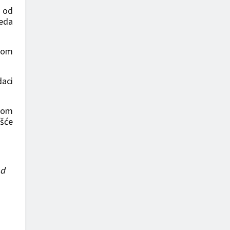
m od
jeda
irom
daci
vnom
ešće
nd