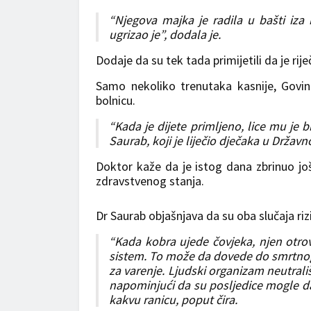
“Njegova majka je radila u bašti iza 
ugrizao je”, dodala je.
Dodaje da su tek tada primijetili da je rije
Samo nekoliko trenutaka kasnije, Govind
bolnicu.
“Kada je dijete primljeno, lice mu je 
Saurab, koji je liječio dječaka u Drža
Doktor kaže da je istog dana zbrinuo jo
zdravstvenog stanja.
Dr Saurab objašnjava da su oba slučaja riz
“Kada kobra ujede čovjeka, njen otrov 
sistem. To može da dovede do smrtnog 
za varenje. Ljudski organizam neutrališ
napominjući da su posljedice mogle da
kakvu ranicu, poput čira.