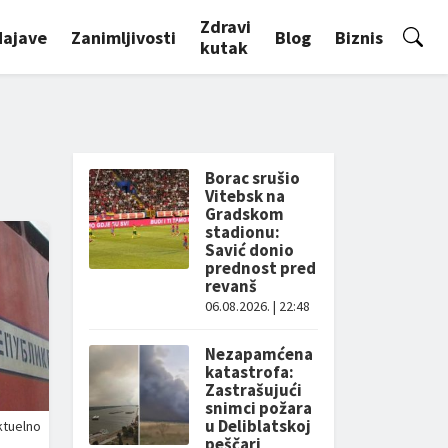
Zdravi
Najave
Zanimljivosti
Blog
Biznis
kutak
Borac srušio
Vitebsk na
Gradskom
stadionu:
Savić donio
prednost pred
revanš
06.08.2026. | 22:48
Nezapamćena
katastrofa:
Zastrašujući
snimci požara
u Deliblatskoj
ktuelno
peščari