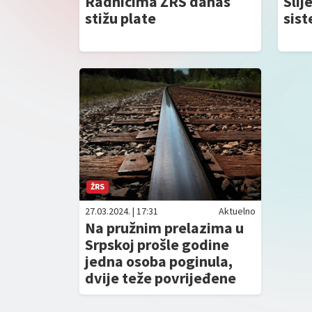
Radnicima ŽRS danas
Slij
stižu plate
sist
ŽRS
27.03.2024. | 17:31
Aktuelno
Na pružnim prelazima u
Srpskoj prošle godine
jedna osoba poginula,
dvije teže povrijeđene