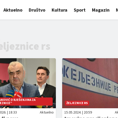
Aktuelno
Društvo
Kultura
Sport
Magazin
eljeznice rs
NOVIĆ O RJEŠENJIMA ZA
EZNICE”
ŽELJEZNICE RS
026. | 18:33
Aktuelno
15.05.2024. | 20:59
A