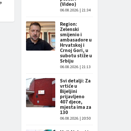
,
(Video)
06.08.2026. | 21:34
Region:
Zelenski
smijenio i
ambasadore u
Hrvatskoj i
Crnoj Gori, u
subotu stiže u
Srbiju
06.08.2026. | 21:13
Svi detalji: Za
vrtiće u
Bijeljini
prijavljeno
407 djece,
mjesta ima za
130
06.08.2026. | 20:50