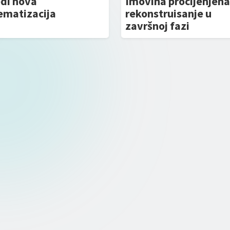
edi nova
Imovina procijenjena
ematizacija
rekonstruisanje u
završnoj fazi