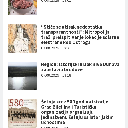
07.08.2026. | 19:01
“Stiče se utisak nedostatka
transparentnosti”: Mitropolija
traži preispitivanje lokacije solarne
elektrane kod Ostroga
07.08.2026. | 18:31
Region: Istorijski nizak nivo Dunava
zaustavio brodove
07.08.2026. | 18:18
Šetnja kroz 580 godina istorije:
Grad Bijeljina i Turistička
organizacija organizuju
jedinstvenu šetnju sa istorijskim
ličnostima