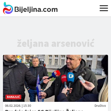
željana arsenović
BAKAJLIĆ
06.02.2026. | 15:30
Društvo