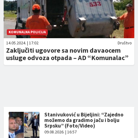
KOMUNALNA POLICIJA
14.05.2024. | 17:02
Društvo
Zaključiti ugovore sa novim davaocem
usluge odvoza otpada – AD “Komunalac”
Stanivuković u Bijeljini: “Zajedno
možemo da gradimo jaču i bolju
Srpsku” (Foto/Video)
09.08.2026. | 16:57